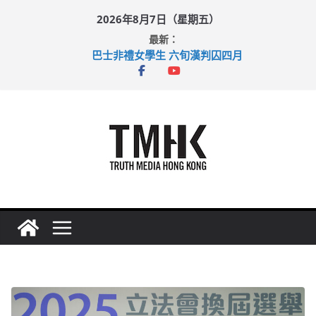
Skip
2026年8月7日（星期五）
to
最新：
content
巴士非禮女學生 六旬漢判囚四月
涉造假公屋富戶申報表 倉管員准保釋候訊
足球盛會次場激戰 祖雲達斯挫車路士
上半年純利大增七成 國泰：下半年油價續波動
上半年車禍奪六十三命 警方：下週起嚴打交通違例