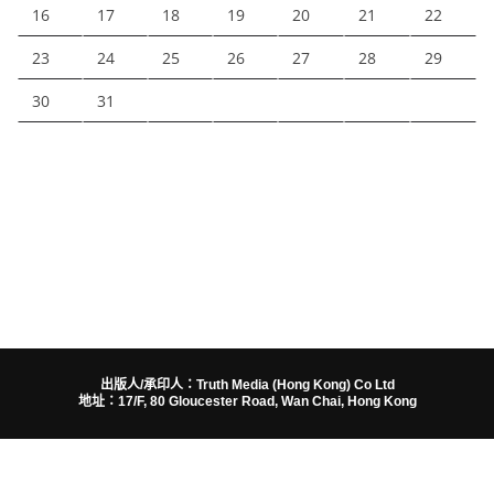
16
17
18
19
20
21
22
23
24
25
26
27
28
29
30
31
出版人/承印人：Truth Media (Hong Kong) Co Ltd
地址：17/F, 80 Gloucester Road, Wan Chai, Hong Kong