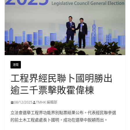
港聞
工程界經民聯卜國明勝出
逾三千票擊敗霍偉棟
08/12/2025
TMHK 編輯部
立法會選舉工程界功能界別點票結果公布。代表經民聯參選
的前土木工程處處長卜國明，成功在選舉中脫穎而出。