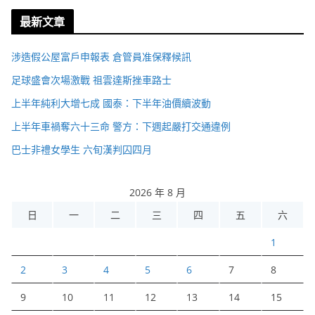
最新文章
涉造假公屋富戶申報表 倉管員准保釋候訊
足球盛會次場激戰 祖雲達斯挫車路士
上半年純利大增七成 國泰：下半年油價續波動
上半年車禍奪六十三命 警方：下週起嚴打交通違例
巴士非禮女學生 六旬漢判囚四月
2026 年 8 月
日
一
二
三
四
五
六
1
2
3
4
5
6
7
8
9
10
11
12
13
14
15