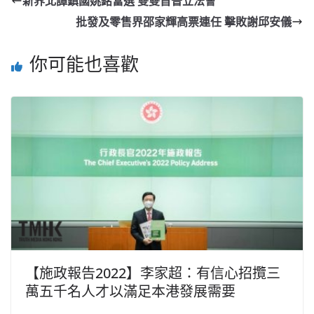
新界北譚鎮國姚銘當選 雙雙首晉立法會
批發及零售界邵家輝高票連任 擊敗謝邱安儀
你可能也喜歡
【施政報告2022】李家超：有信心招攬三
萬五千名人才以滿足本港發展需要