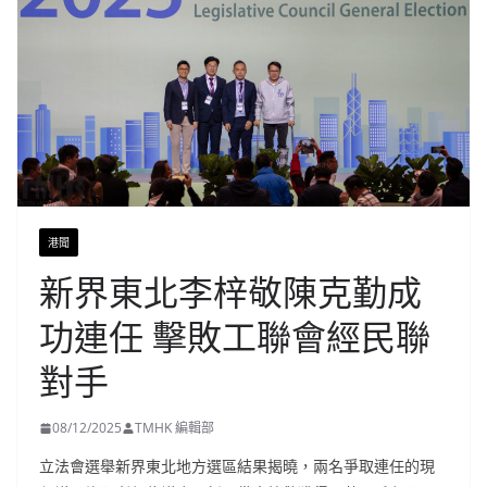
港聞
新界東北李梓敬陳克勤成
功連任 擊敗工聯會經民聯
對手
08/12/2025
TMHK 編輯部
立法會選舉新界東北地方選區結果揭曉，兩名爭取連任的現