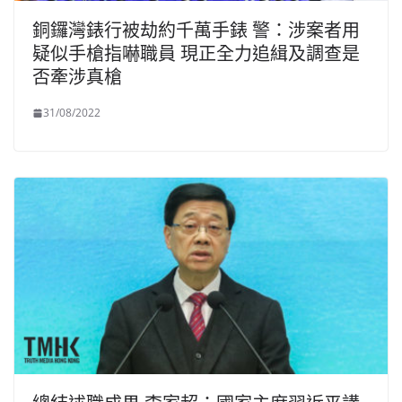
銅鑼灣錶行被劫約千萬手錶 警：涉案者用
疑似手槍指嚇職員 現正全力追緝及調查是
否牽涉真槍
31/08/2022