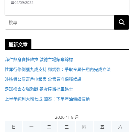
05/09/2022
最新文章
拜仁熱身賽挫維拉 啟德主場館奪錦標
性罪行修例獲九成支持 鄧炳強：爭取今屆任期內完成立法
涉造假公屋富戶申報表 倉管員准保釋候訊
足球盛會次場激戰 祖雲達斯挫車路士
上半年純利大增七成 國泰：下半年油價續波動
2026 年 8 月
日
一
二
三
四
五
六