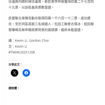
任議員均順利保住議席。新民黨李梓敬獲得四萬二千七百四
十九票，以該區最高票數當選。
民建聯主席陳克勤亦取得四萬一千六百一十二票，成功連
任。至於同區其餘三名候選人，包括工聯會古偉冰、經民聯
鄧肇峰及無申報政黨背景的黃頴灝，最終未能當選。
攝：Kevin Li, Gordon Choi
文：Kevin Li
#TMHK20251208
分享此文：
請按讚：