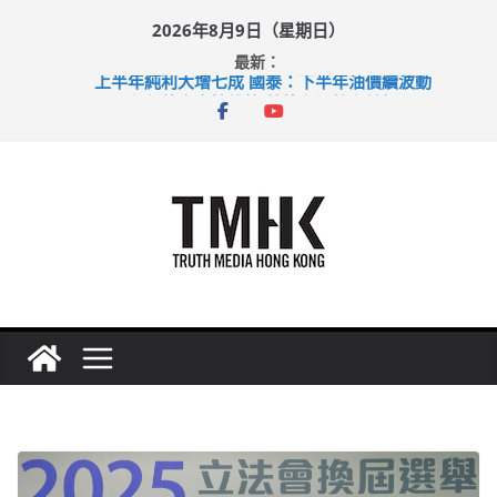
Skip
2026年8月9日（星期日）
to
最新：
content
上半年純利大增七成 國泰：下半年油價續波動
拜仁熱身賽挫維拉 啟德主場館奪錦標
性罪行修例獲九成支持 鄧炳強：爭取今屆任期內完成立法
涉造假公屋富戶申報表 倉管員准保釋候訊
足球盛會次場激戰 祖雲達斯挫車路士