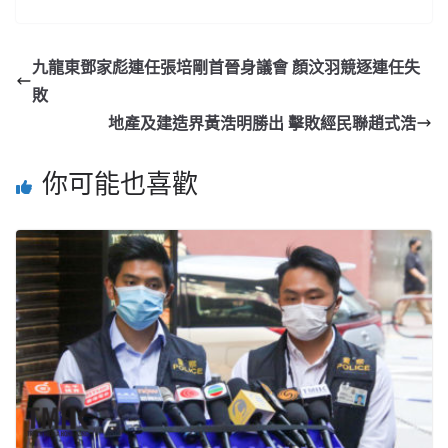
九龍東鄧家彪連任張培剛首晉身議會 顏汶羽競逐連任失
敗
地產及建造界黃浩明勝出 擊敗經民聯趙式浩
你可能也喜歡