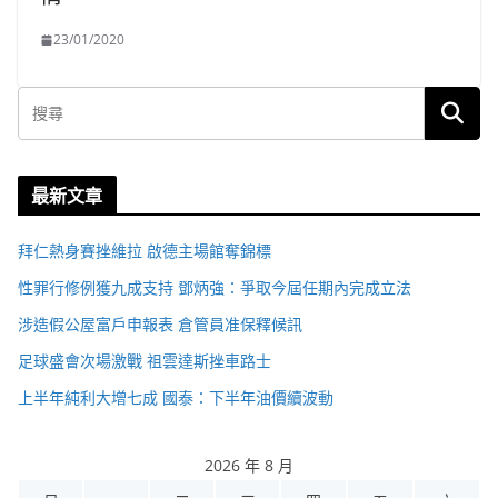
23/01/2020
最新文章
拜仁熱身賽挫維拉 啟德主場館奪錦標
性罪行修例獲九成支持 鄧炳強：爭取今屆任期內完成立法
涉造假公屋富戶申報表 倉管員准保釋候訊
足球盛會次場激戰 祖雲達斯挫車路士
上半年純利大增七成 國泰：下半年油價續波動
2026 年 8 月