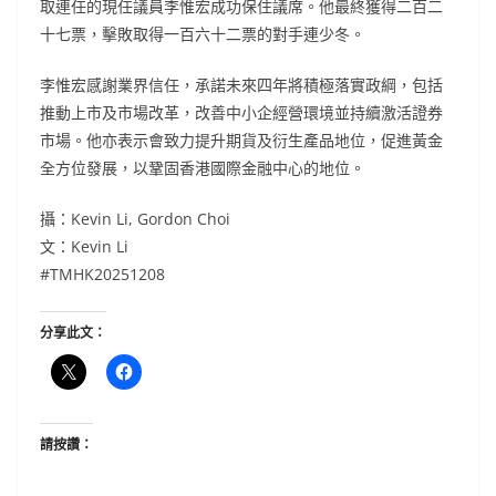
取連任的現任議員李惟宏成功保住議席。他最終獲得二百二
十七票，擊敗取得一百六十二票的對手連少冬。
李惟宏感謝業界信任，承諾未來四年將積極落實政綱，包括
推動上市及市場改革，改善中小企經營環境並持續激活證券
市場。他亦表示會致力提升期貨及衍生產品地位，促進黃金
全方位發展，以鞏固香港國際金融中心的地位。
攝：Kevin Li, Gordon Choi
文：Kevin Li
#TMHK20251208
分享此文：
請按讚：