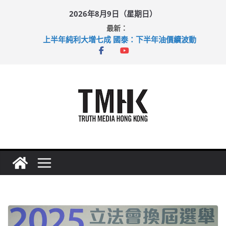
Skip
2026年8月9日（星期日）
to
最新：
content
上半年純利大增七成 國泰：下半年油價續波動
拜仁熱身賽挫維拉 啟德主場館奪錦標
性罪行修例獲九成支持 鄧炳強：爭取今屆任期內完成立法
涉造假公屋富戶申報表 倉管員准保釋候訊
足球盛會次場激戰 祖雲達斯挫車路士