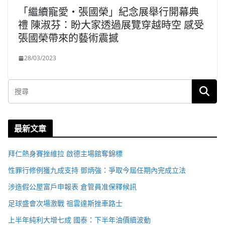
「繼續寵愛・張國榮」紀念展舉行開幕典
禮 陳淑芬：盼大家透過展覽穿越時空 感受
張國榮帶來的藝術震撼
28/03/2023
最新文章
拜仁熱身賽挫維拉 啟德主場館奪錦標
性罪行修例獲九成支持 鄧炳強：爭取今屆任期內完成立法
涉造假公屋富戶申報表 倉管員准保釋候訊
足球盛會次場激戰 祖雲達斯挫車路士
上半年純利大增七成 國泰：下半年油價續波動