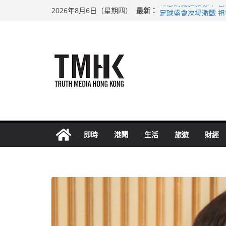
Skip
最新：
希愈調亂胚胎樣本 
2026年8月6日（星期四）
to
足球盛會次場激戰 
上半年純利大增七成
content
上半年車禍奪六十三
巴士非禮女學生 六
即時
港聞
生活
旅遊
財經