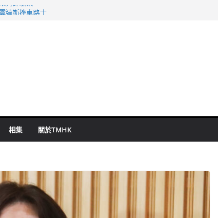
警改列詐騙案
祖雲達斯挫車路士
 國泰：下半年油價續波動
命 警方：下週起嚴打交通違例
旬漢判囚四月
相集
關於TMHK