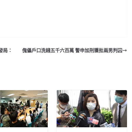
發局：
傀儡戶口洗錢五千六百萬 警申加刑獲批兩男判囚