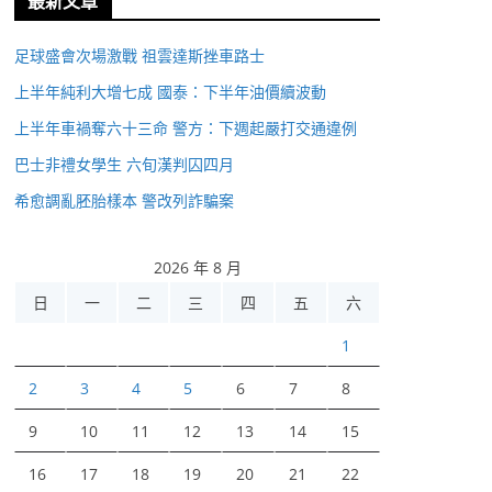
最新文章
足球盛會次場激戰 祖雲達斯挫車路士
上半年純利大增七成 國泰：下半年油價續波動
上半年車禍奪六十三命 警方：下週起嚴打交通違例
巴士非禮女學生 六旬漢判囚四月
希愈調亂胚胎樣本 警改列詐騙案
2026 年 8 月
日
一
二
三
四
五
六
1
2
3
4
5
6
7
8
9
10
11
12
13
14
15
16
17
18
19
20
21
22