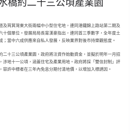
水橋約二十三公頃產業園
道及筲箕灣東大街兩幅中小型住宅地，連同港鐵錦上路站第二期及
六十個單位。發展局局長甯漢豪指出，連同首三季數字，全年度土
成；當中六成供應來自私人發展，反映業界對後市持樂觀態度。
約二十三公頃產業園，政府將注資作始動資金，並擬於明年一月招
，涉地十一公頃，涵蓋住宅及產業用地。政府將採「雙信封制」評
，容許中標者在三年內免息分期付清地價，以增加入標誘因。