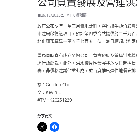
公司負責發展及營運洪
29/12/2025
TMHK 編輯部
政府公布明年一至三月賣地計劃，將推出牛頭角彩霞
市建局啟德道項目，預計第四季合共提供約二千九百
地供應預算達一萬五千七百五十伙，較目標超出約兩
當局同時宣布成立全資公司，負責發展及營運洪水橋
聘行政總裁。此外，洪水橋片區發展將於明日起招標
審，非價格建議佔重七成，並首度推出彈性地價安排
攝：Gordon Choi
文：Kevin Li
#TMHK20251229
分享此文：