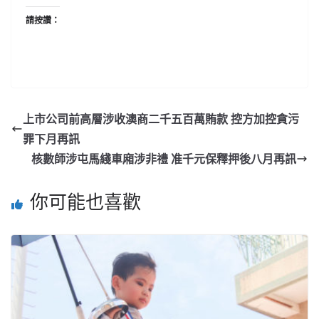
請按讚：
上市公司前高層涉收澳商二千五百萬賄款 控方加控貪污
罪下月再訊
核數師涉屯馬綫車廂涉非禮 准千元保釋押後八月再訊
你可能也喜歡