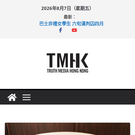
Skip
2026年8月7日（星期五）
to
最新：
content
巴士非禮女學生 六旬漢判囚四月
涉造假公屋富戶申報表 倉管員准保釋候訊
足球盛會次場激戰 祖雲達斯挫車路士
上半年純利大增七成 國泰：下半年油價續波動
上半年車禍奪六十三命 警方：下週起嚴打交通違例