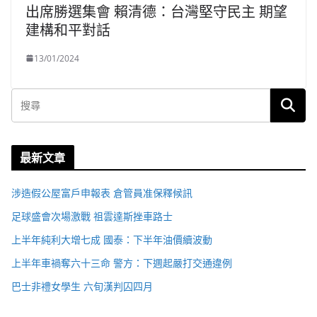
出席勝選集會 賴清德：台灣堅守民主 期望
建構和平對話
13/01/2024
最新文章
涉造假公屋富戶申報表 倉管員准保釋候訊
足球盛會次場激戰 祖雲達斯挫車路士
上半年純利大增七成 國泰：下半年油價續波動
上半年車禍奪六十三命 警方：下週起嚴打交通違例
巴士非禮女學生 六旬漢判囚四月