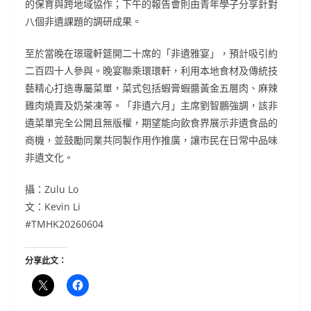
的保育與跨地域協作；下午的報告會則由青年學子分享針對
八個非遺課題的調研成果。
至於當晚在璟瓏軒筵開二十席的「非遺雅宴」，預計吸引約
二百四十人參與。晚宴聯乘環環軒，利用本地食材及傳統技
藝精心打造專屬菜單，菜式包括蝦膏蝦醬黃金五層肉、麻辣
雞肉燒賣及奶茶凍等。「非遺六月」主席劉智鵬強調，該非
遺菜單完全公開且無版權，期望能向飲食界展示非遺食品的
商機，並鼓勵同業共同製作用作推廣，讓市民在日常中品味
非遺文化。
攝：Zulu Lo
文：Kevin Li
#TMHK20260604
分享此文：