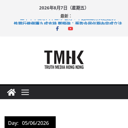
Skip
2026年8月7日（星期五）
to
最新：
content
上半年車禍奪六十三命 警方：下週起嚴打交通違例
性罪行修例獲九成支持 鄧炳強：爭取今屆任期內完成立法
涉造假公屋富戶申報表 倉管員准保釋候訊
足球盛會次場激戰 祖雲達斯挫車路士
上半年純利大增七成 國泰：下半年油價續波動
Day:
05/06/2026