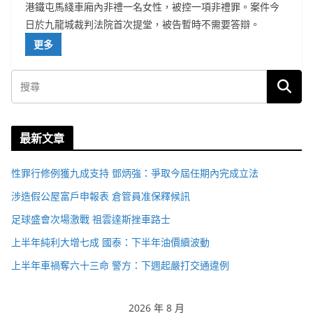
港鐵屯馬綫車廂內非禮一名女性，被控一項非禮罪。案件今
日於九龍城裁判法院首次提堂，被告暫時不需要答辯。
更多
最新文章
性罪行修例獲九成支持 鄧炳強：爭取今屆任期內完成立法
涉造假公屋富戶申報表 倉管員准保釋候訊
足球盛會次場激戰 祖雲達斯挫車路士
上半年純利大增七成 國泰：下半年油價續波動
上半年車禍奪六十三命 警方：下週起嚴打交通違例
2026 年 8 月