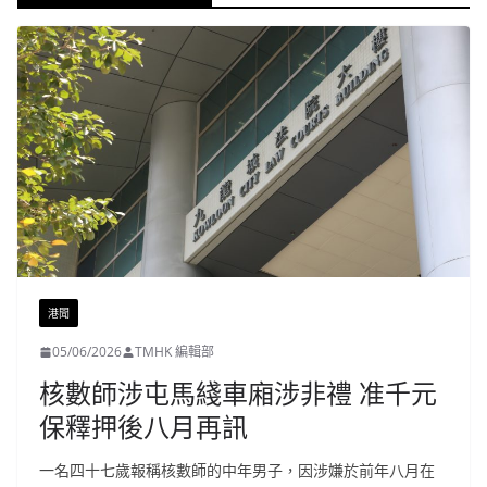
港聞
05/06/2026
TMHK 編輯部
核數師涉屯馬綫車廂涉非禮 准千元
保釋押後八月再訊
一名四十七歲報稱核數師的中年男子，因涉嫌於前年八月在