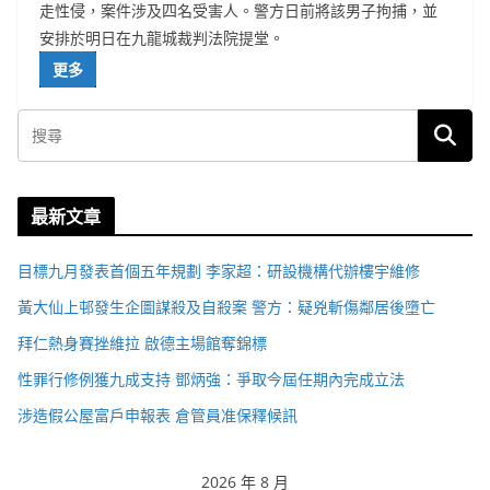
走性侵，案件涉及四名受害人。警方日前將該男子拘捕，並
安排於明日在九龍城裁判法院提堂。
更多
最新文章
目標九月發表首個五年規劃 李家超：研設機構代辦樓宇維修
黃大仙上邨發生企圖謀殺及自殺案 警方：疑兇斬傷鄰居後墮亡
拜仁熱身賽挫維拉 啟德主場館奪錦標
性罪行修例獲九成支持 鄧炳強：爭取今屆任期內完成立法
涉造假公屋富戶申報表 倉管員准保釋候訊
2026 年 8 月