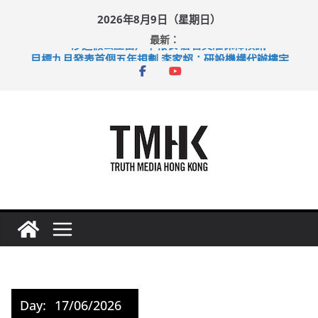
Skip
2026年8月9日（星期日）
to
最新：
content
涉造假公屋富戶申報表 倉管員准保釋候訊
目標九月發表首個五年規劃 李家超：研設機構代辦樓宇維修
黃大仙上邨發生企圖謀殺及自殺案 警方：疑兇斬傷鄰居後墮亡
拜仁熱身賽挫維拉 啟德主場館奪錦標
性罪行修例獲九成支持 鄧炳強：爭取今屆任期內完成立法
Day:
17/06/2026