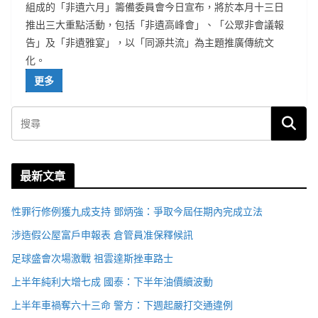
組成的「非遺六月」籌備委員會今日宣布，將於本月十三日
推出三大重點活動，包括「非遺高峰會」、「公眾非會議報
告」及「非遺雅宴」，以「同源共流」為主題推廣傳統文
化。
更多
最新文章
性罪行修例獲九成支持 鄧炳強：爭取今屆任期內完成立法
涉造假公屋富戶申報表 倉管員准保釋候訊
足球盛會次場激戰 祖雲達斯挫車路士
上半年純利大增七成 國泰：下半年油價續波動
上半年車禍奪六十三命 警方：下週起嚴打交通違例