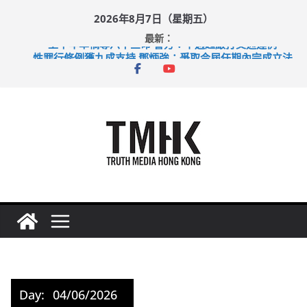
Skip
2026年8月7日（星期五）
to
最新：
content
上半年車禍奪六十三命 警方：下週起嚴打交通違例
性罪行修例獲九成支持 鄧炳強：爭取今屆任期內完成立法
涉造假公屋富戶申報表 倉管員准保釋候訊
足球盛會次場激戰 祖雲達斯挫車路士
上半年純利大增七成 國泰：下半年油價續波動
Day:
04/06/2026