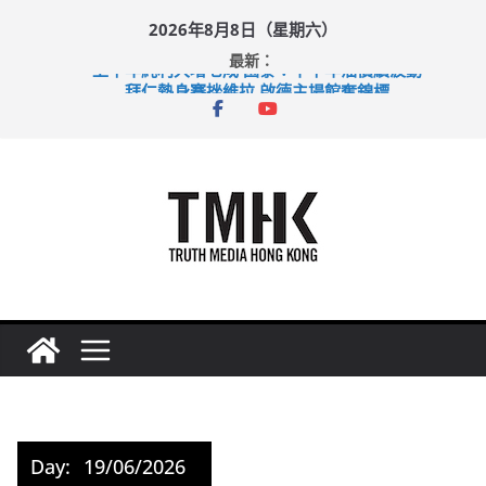
Skip
2026年8月8日（星期六）
to
最新：
content
上半年純利大增七成 國泰：下半年油價續波動
拜仁熱身賽挫維拉 啟德主場館奪錦標
性罪行修例獲九成支持 鄧炳強：爭取今屆任期內完成立法
涉造假公屋富戶申報表 倉管員准保釋候訊
足球盛會次場激戰 祖雲達斯挫車路士
Day:
19/06/2026