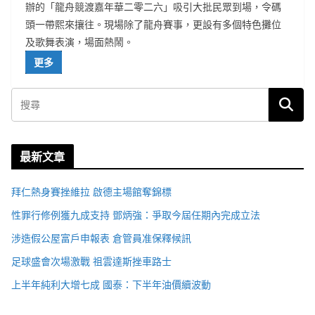
辦的「龍舟競渡嘉年華二零二六」吸引大批民眾到場，令碼
頭一帶熙來攘往。現場除了龍舟賽事，更設有多個特色攤位
及歌舞表演，場面熱鬧。
更多
最新文章
拜仁熱身賽挫維拉 啟德主場館奪錦標
性罪行修例獲九成支持 鄧炳強：爭取今屆任期內完成立法
涉造假公屋富戶申報表 倉管員准保釋候訊
足球盛會次場激戰 祖雲達斯挫車路士
上半年純利大增七成 國泰：下半年油價續波動