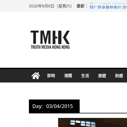
Skip
上半年純利大增七成
最新：
2026年8月8日（星期六）
to
拜仁熱身賽挫維拉 
性罪行修例獲九成支
content
涉造假公屋富戶申報
足球盛會次場激戰 
即時
港聞
生活
旅遊
財經
Day:
03/04/2015