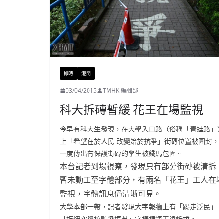
即時
港聞
03/04/2015
TMHK 編輯部
科大拆磚暫緩 花王在場監視
今早有科大生發現，在大學入口路（俗稱「青蛙路」
上「希望在於
人民 改變始於抗爭」街磚位置被圍封
一度傳出有保護街磚的學生被鐵
馬包圍。
本台記者到場視察，發現只有部分街磚被清拆
暫未動工至字體部分
，有兩名「花王」工人在
監視，字體訊息仍清晰可見。
大學本部一帶，記者發現大字報牆上有「踢走泛民」
「拒絕空降校
監梁振英」字樣標語表達訴求。