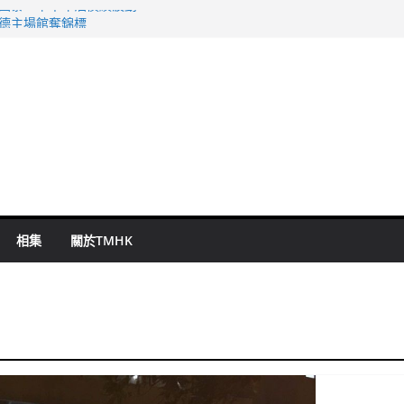
 國泰：下半年油價續波動
啟德主場館奪錦標
持 鄧炳強：爭取今屆任期內完成立法
表 倉管員准保釋候訊
祖雲達斯挫車路士
相集
關於TMHK