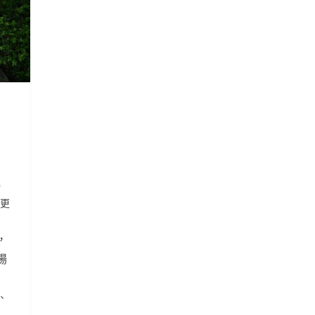
）
，更
，
場
、