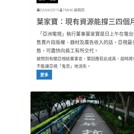
03/04/2015
TMHK 編輯部
葉家寶：現有資源能撐三四個月
「亞洲電視」執行董事葉家寶是日上午在電台
售賣片段版權、器材及廣告收入的話，亞視最
態，可盡快向員工有所交代。
被問到有關亞視結業事宜，葉回應若此成真，屆時將
不能讓亞視「鬼祟」地消失。
更多