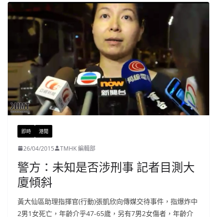
即時
港聞
26/04/2015
TMHK 編輯部
警方：未知是否涉刑事 記者目測大
廈傾斜
黃大仙區助理指揮官(行動)張凱欣向傳媒交待事件，指爆炸中
2男1女死亡，年齡介乎47-65歲，另有7男2女傷者，年齡介