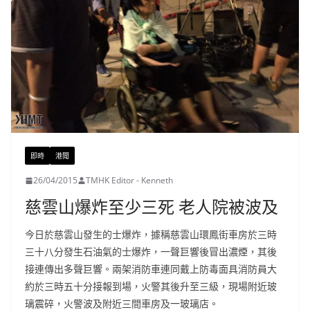
即時
港聞
26/04/2015
TMHK Editor - Kenneth
慈雲山爆炸至少三死 老人院被波及
今日於慈雲山發生的士爆炸，據稱慈雲山環鳳街車房於三時
三十八分發生石油氣的士爆炸，一聲巨響後冒出濃煙，其後
接連傳出多聲巨響。兩架消防車連同戴上防毒面具消防員大
約於三時五十分接報到場，火警其後升至三級，現場附近玻
璃震碎，火警波及附近三間車房及一玻璃店。