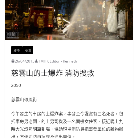
即時
港聞
26/04/2015
TMHK Editor - Kenneth
慈雲山的士爆炸 消防搜救
2050
慈雲山環鳳街
今午發生的車房的士爆炸案，事發至今證實有三名死者，包
括車房男老闆，的士男司機及一名閣樓女住客，接近晚上九
時大光燈照明車到場，協助現場消防員把事發單位的雜物搬
出，方便消防員搜尋及進出單位。