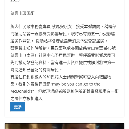
慈雲山環鳳街
黃大仙民政事務處專員 蔡馬安琪女士接受本媒訪問，稱跨部
門援助站會一直協調受影響居民，現時已有約五十戶受影響
居民作登記， 援助站將會發放最新消息予受登記居民。
蔡稱暫未知何時解封，民政事務處亦開放慈雲山雲華街45號
慈雲山（南區）社區中心予居民暫避，蔡呼籲受影響居民可
先到援助站登記資料，當有進一步資料提供或解封將會第一
時間通知已登記的有關居民。
有居住在封鎖線內的印巴藉人士詢問警察可否入內取回物
品，得到的最後建議是”may be you can go to the
McDonald’s”，但就現場記者所見其住所距離事發現場有一街
之隔但亦被拒進入。
更多