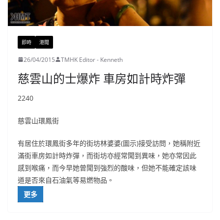
即時
港聞
26/04/2015
TMHK Editor - Kenneth
慈雲山的士爆炸 車房如計時炸彈
2240
慈雲山環鳳街
有居住於環鳳街多年的街坊林婆婆(圖示)接受訪問，她稱附近
滿街車房如計時炸彈，而街坊亦經常聞到異味，她亦常因此
感到喉痛，而今早她曾聞到強烈的酸味，但她不能確定該味
道是否來自石油氣等易燃物品。
更多