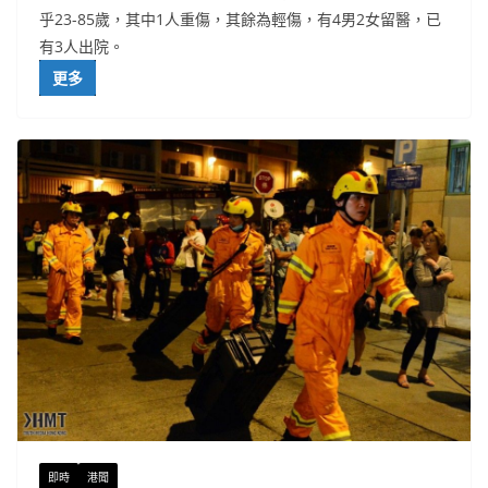
乎23-85歲，其中1人重傷，其餘為輕傷，有4男2女留醫，已
有3人出院。
更多
即時
港聞