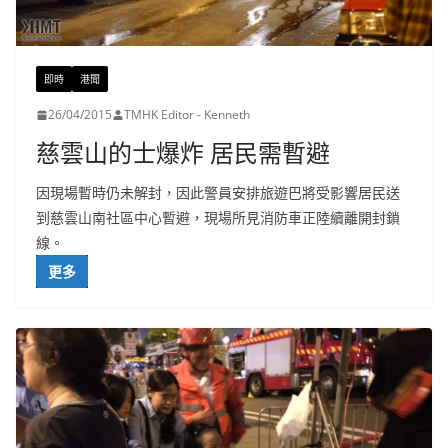
即時
港聞
26/04/2015
TMHK Editor - Kenneth
慈雲山的士爆炸 居民需暫避
因現場暫時仍未解封，因此警員安排旅遊巴將受影響居民送
到慈雲山南社區中心暫避，現場所見消防車正陸續離開封鎖
線。
更多