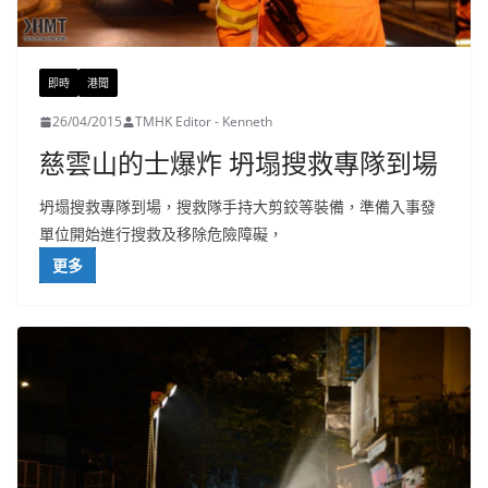
即時
港聞
26/04/2015
TMHK Editor - Kenneth
慈雲山的士爆炸 坍塌搜救專隊到場
坍塌搜救專隊到場，搜救隊手持大剪鉸等裝備，準備入事發
單位開始進行搜救及移除危險障礙，
更多