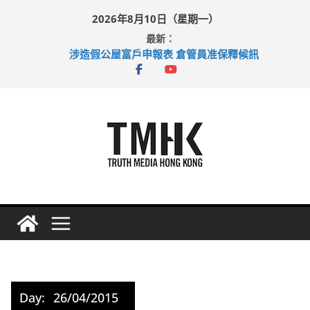
Skip
2026年8月10日（星期一）
to
最新：
content
涉造假公屋富戶申報表 倉管員准保釋候訊
目標九月發表首個五年規劃 李家超：研設機構代辦樓宇維修
黃大仙上邨發生企圖謀殺及自殺案 警方：疑兇斬傷鄰居後墮亡
拜仁熱身賽挫維拉 啟德主場館奪錦標
性罪行修例獲九成支持 鄧炳強：爭取今屆任期內完成立法
Day:
26/04/2015