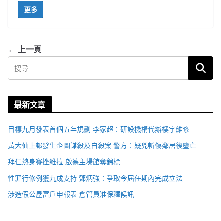
更多
← 上一頁
最新文章
目標九月發表首個五年規劃 李家超：研設機構代辦樓宇維修
黃大仙上邨發生企圖謀殺及自殺案 警方：疑兇斬傷鄰居後墮亡
拜仁熱身賽挫維拉 啟德主場館奪錦標
性罪行修例獲九成支持 鄧炳強：爭取今屆任期內完成立法
涉造假公屋富戶申報表 倉管員准保釋候訊