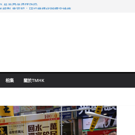
表 倉管員准保釋候訊
年規劃 李家超：研設機構代辦樓宇維修
謀殺及自殺案 警方：疑兇斬傷鄰居後墮亡
啟德主場館奪錦標
持 鄧炳強：爭取今屆任期內完成立法
相集
關於TMHK