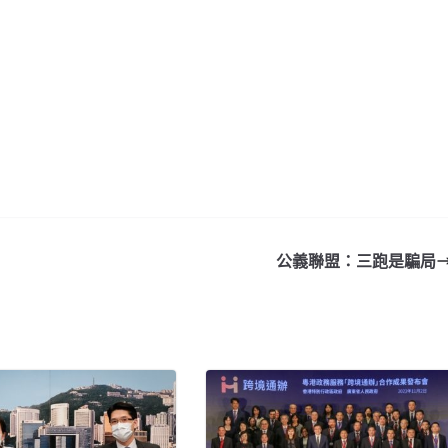
公義聯盟：三跑是騙局