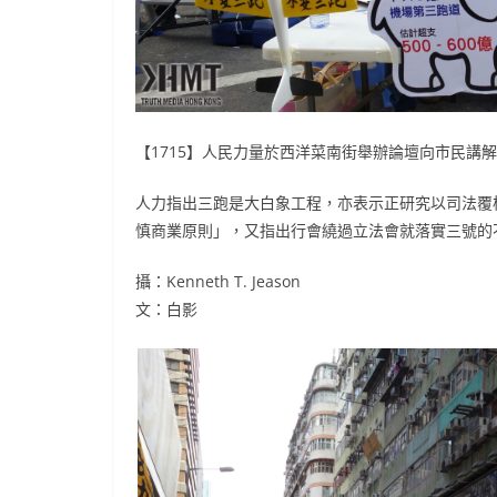
【1715】人民力量於西洋菜南街舉辦論壇向市民講
人力指出三跑是大白象工程，亦表示正研究以司法覆核
慎商業原則」，又指出行會繞過立法會就落實三號的
攝：Kenneth T. Jeason
文：白影