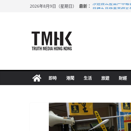
Skip
最新：
涉造假公屋富戶申報
2026年8月9日（星期日）
to
目標九月發表首個五
黃大仙上邨發生企圖
content
拜仁熱身賽挫維拉 
性罪行修例獲九成支
即時
港聞
生活
旅遊
財經