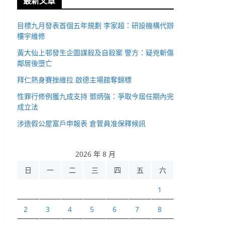
最新文章
目標九月發表首個五年規劃 李家超：研設機構代辦
樓宇維修
黃大仙上邨發生企圖謀殺及自殺案 警方：疑兇斬傷
鄰居後墮亡
拜仁熱身賽挫維拉 啟德主場館奪錦標
性罪行修例獲九成支持 鄧炳強：爭取今屆任期內完
成立法
涉造假公屋富戶申報表 倉管員准保釋候訊
2026 年 8 月
日
一
二
三
四
五
六
1
2
3
4
5
6
7
8