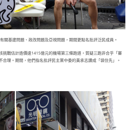
解有關基建問題、政改問題及亞視問題，期間更點名批評泛民成員。
挑戰估計造價達1415億元的機場第三條跑道，質疑三跑非合乎「審
不合理。期間，他們指名批評民主黨中委的黃承志讚成「袋住先」。