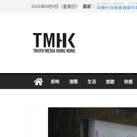
Skip
最新：
涉造假公屋富戶申報
2026年8月9日（星期日）
to
目標九月發表首個五
黃大仙上邨發生企圖
content
拜仁熱身賽挫維拉 
性罪行修例獲九成支
即時
港聞
生活
旅遊
財經