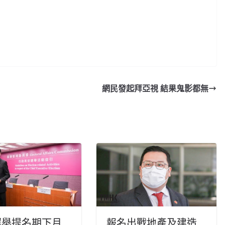
網民發起拜亞視 結果鬼影都無
選舉提名期下月
報名出戰地產及建造