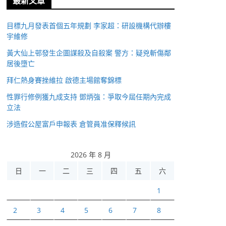
最新文章
目標九月發表首個五年規劃 李家超：研設機構代辦樓
宇維修
黃大仙上邨發生企圖謀殺及自殺案 警方：疑兇斬傷鄰
居後墮亡
拜仁熱身賽挫維拉 啟德主場館奪錦標
性罪行修例獲九成支持 鄧炳強：爭取今屆任期內完成
立法
涉造假公屋富戶申報表 倉管員准保釋候訊
2026 年 8 月
日
一
二
三
四
五
六
1
2
3
4
5
6
7
8