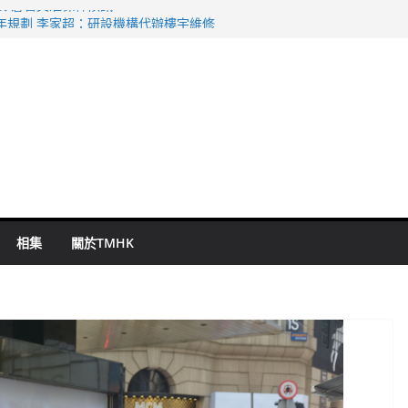
表 倉管員准保釋候訊
年規劃 李家超：研設機構代辦樓宇維修
謀殺及自殺案 警方：疑兇斬傷鄰居後墮亡
啟德主場館奪錦標
持 鄧炳強：爭取今屆任期內完成立法
相集
關於TMHK