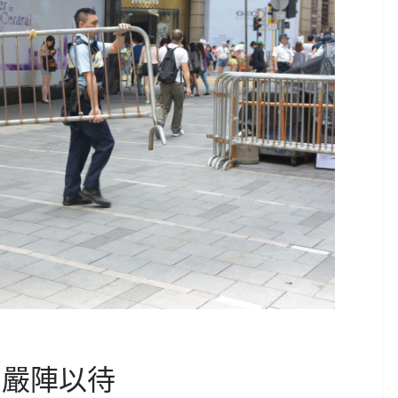
方嚴陣以待