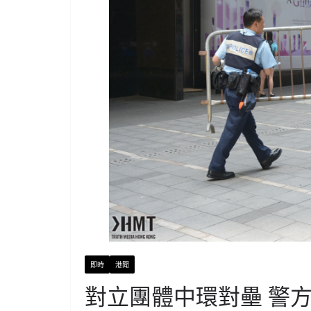
即時
港聞
對立團體中環對壘 警