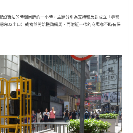
擺設街站的時間尚餘約一小時，主題分別為支持和反對成立「辱警
鐵站D2出口）戒備並開始搬動鐵馬，而附近一帶的商場亦不時有保