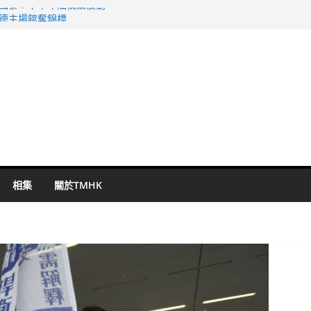
 國泰：下半年油價續波動
啟德主場館奪錦標
持 鄧炳強：爭取今屆任期內完成立法
表 倉管員准保釋候訊
祖雲達斯挫車路士
相集
關於TMHK