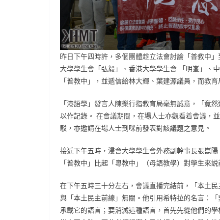
昨日下午四時許，多個團體趁立法會討論「普教中」
大學學生會「弘毅」、香港大學學生會 「明峯」、
「普教中」，並遞信給林大輝、葉建源議員，而教育
「港語學」發言人陳樂行指教育局毫無誠意，「竟然
以作記錄。 在會議期間，在場人士亦觀看着會議，
駁，亦邀請在場人士到咪前發表對該議題之意見。
接近下午五時，浸會大學學生會外務副幹事長張崑陽
「普教中」比起「粵教中」（母語教學）對學生來説
在下午五時三十分左右，會議直播完結前，「本土民
與「本土民主前線」無關。他引用希特拉的名言：「
承載它的語言；要消滅這種語言，首先先從他們的學