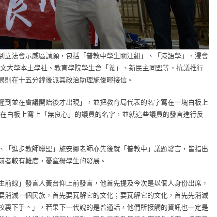
到立法會示威區請願，包括「普教中學生關注組」、「港語學」、浸會
中文大學本土學社、教育學院學生會「義」、新民主同盟等，抗議推行
局則在十五分鐘後派其政治助理施俊暉接信。
遲到並在會議開始後才出現」，並把教育局代表的名字寫在一塊白板上
並在白板上寫上「無良心」的議員的名字，並就這些議員的發言進行反
、「進步教師聯盟」施安娜老師亦先後就「普教中」議題發言，皆指出
前者較有難度，憂窒礙學生的發展。
主前線」發言人黃台仰上前發言，他首先提及今次是以個人身份出席，
要消滅一個民族，首先要瓦解它的文化；要瓦解它的文化，首先先消滅
校裏下手。」，若果下一代說的是普通話，他們所接觸的資訊也一定是