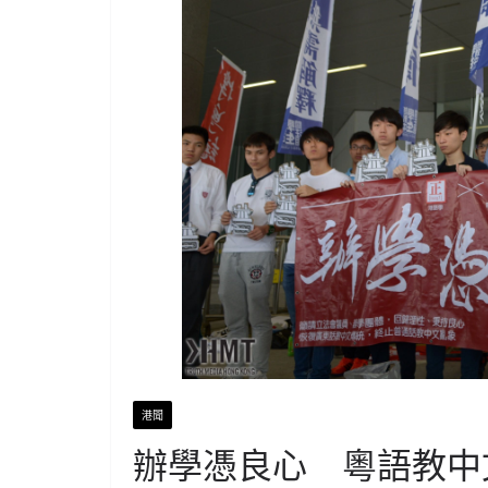
港聞
辦學憑良心 粵語教中