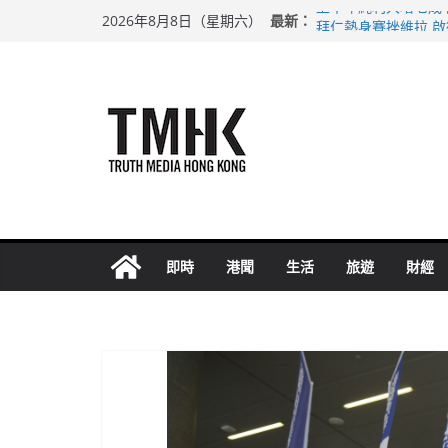
Skip
最新：
上半年純利大增七成
2026年8月8日（星期六）
to
拜仁熱身賽挫維拉 
性罪行修例獲九成支
content
涉造假公屋富戶申報
足球盛會次場激戰 
即時
港聞
生活
旅遊
財經