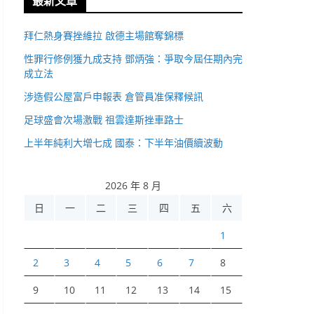
最新文章
拜仁熱身賽挫維拉 啟德主場館奪錦標
性罪行修例獲九成支持 鄧炳強：爭取今屆任期內完
成立法
涉造假公屋富戶申報表 倉管員准保釋候訊
足球盛會次場激戰 祖雲達斯挫車路士
上半年純利大增七成 國泰：下半年油價續波動
2026 年 8 月
日
一
二
三
四
五
六
1
2
3
4
5
6
7
8
9
10
11
12
13
14
15