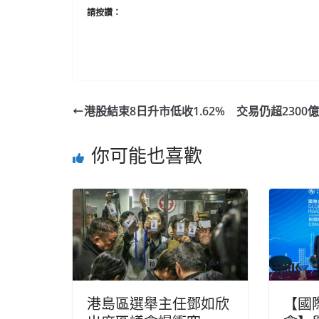
請按讚：
港股結束8日升市低收1.62% 交易仍超2300億
你可能也喜歡
港島區選舉主任鄧如欣
【國