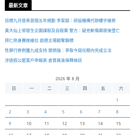
最新文章
目標九月發表首個五年規劃 李家超：研設機構代辦樓宇維修
黃大仙上邨發生企圖謀殺及自殺案 警方：疑兇斬傷鄰居後墮亡
拜仁熱身賽挫維拉 啟德主場館奪錦標
性罪行修例獲九成支持 鄧炳強：爭取今屆任期內完成立法
涉造假公屋富戶申報表 倉管員准保釋候訊
2026 年 8 月
日
一
二
三
四
五
六
1
2
3
4
5
6
7
8
9
10
11
12
13
14
15