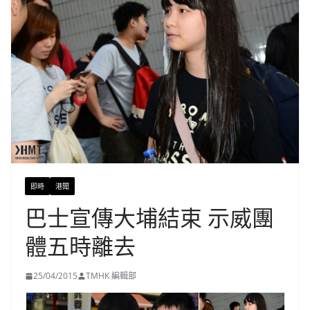
即時
港聞
巴士宣傳大埔結束 示威團
體五時離去
25/04/2015
TMHK 編輯部