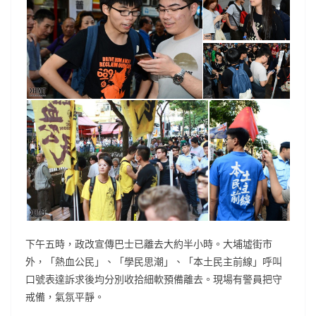
下午五時，政改宣傳巴士已離去大約半小時。大埔墟街市
外，「熱血公民」、「學民思潮」、「本土民主前線」呼叫
口號表達訴求後均分別收拾細軟預備離去。現場有警員把守
戒備，氣氛平靜。