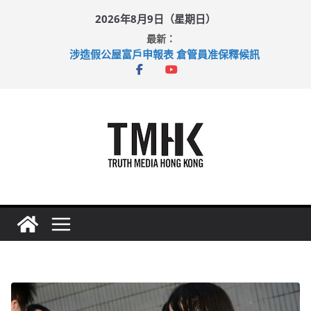
Skip
2026年8月9日（星期日）
to
最新：
content
涉造假公屋富戶申報表 倉管員准保釋候訊
目標九月發表首個五年規劃 李家超：研設機構代辦樓宇維修
黃大仙上邨發生企圖謀殺及自殺案 警方：疑兇斬傷鄰居後墮亡
拜仁熱身賽挫維拉 啟德主場館奪錦標
性罪行修例獲九成支持 鄧炳強：爭取今屆任期內完成立法