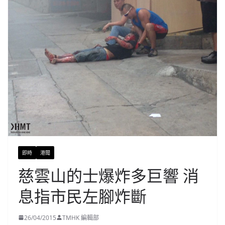
即時
港聞
慈雲山的士爆炸多巨響 消
息指市民左腳炸斷
26/04/2015
TMHK 編輯部