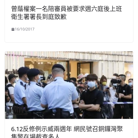
曾蔭權案一名陪審員被要求週六庭後上班
衛生署署長到庭致歉
16/10/2017
6.12反修例示威兩週年 網民號召銅鑼灣聚
集警在場截查多人