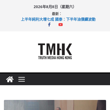
Skip
2026年8月8日（星期六）
to
最新：
content
上半年純利大增七成 國泰：下半年油價續波動
拜仁熱身賽挫維拉 啟德主場館奪錦標
性罪行修例獲九成支持 鄧炳強：爭取今屆任期內完成立法
涉造假公屋富戶申報表 倉管員准保釋候訊
足球盛會次場激戰 祖雲達斯挫車路士