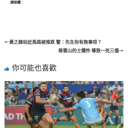
請按讚：
黃之鋒站近馬路被推跌 警：先生你有無事呀？
慈雲山的士爆炸 導致一死三傷
你可能也喜歡