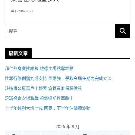
12/06/2021
最新文章
拜仁熱身賽挫維拉 啟德主場館奪錦標
性罪行修例獲九成支持 鄧炳強：爭取今屆任期內完成立法
涉造假公屋富戶申報表 倉管員准保釋候訊
足球盛會次場激戰 祖雲達斯挫車路士
上半年純利大增七成 國泰：下半年油價續波動
2026 年 8 月