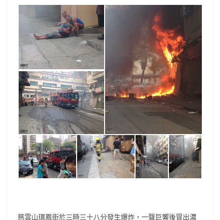
慈雲山環鳳街於三時三十八分發生爆炸，一聲巨響後冒出濃