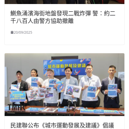
鰂魚涌濱海街地盤發現二戰炸彈 警：約二
千八百人由警方協助撤離
20/09/2025
民建聯公布《城市運動發展及建議》倡議