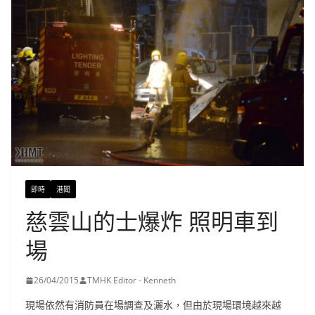
即時
港聞
慈雲山的士爆炸 照明車到
場
26/04/2015
TMHK Editor - Kenneth
現場依然有消防員在場調查及灑水，但由於現場環境越來越