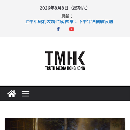
Skip
2026年8月8日（星期六）
to
最新：
content
上半年純利大增七成 國泰：下半年油價續波動
拜仁熱身賽挫維拉 啟德主場館奪錦標
性罪行修例獲九成支持 鄧炳強：爭取今屆任期內完成立法
涉造假公屋富戶申報表 倉管員准保釋候訊
足球盛會次場激戰 祖雲達斯挫車路士