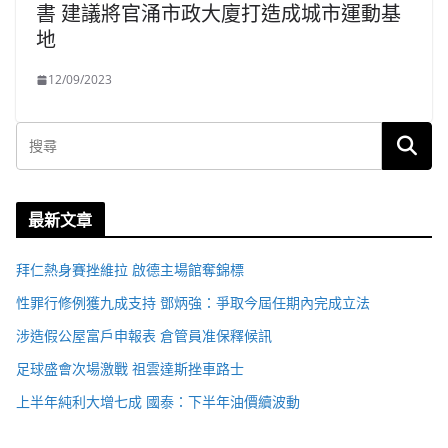
書 建議將官涌市政大廈打造成城市運動基
地
12/09/2023
最新文章
拜仁熱身賽挫維拉 啟德主場館奪錦標
性罪行修例獲九成支持 鄧炳強：爭取今屆任期內完成立法
涉造假公屋富戶申報表 倉管員准保釋候訊
足球盛會次場激戰 祖雲達斯挫車路士
上半年純利大增七成 國泰：下半年油價續波動