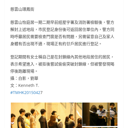
慈雲山環鳳街
慈雲山怡庭居一期二期早前經屋宇署及消防署檢驗後，警方
解封上述地段，市民登記身份後可返回居住單位內，警方同
時呼籲居民需要檢查門窗是否有問題，另需留意自己及家人
身體有否出現不適，現場正有約廿戶居民進行登記。
登記期間有女士稱自己是在封鎖線內其他地段居住的居民，
表示希望進入，被拒後嘗試偷偷突破封鎖線，但被警發現喝
停後跑離現場。
攝：白影，劉華
文：Kenneth T.
‪#‎
TMHK2015042
7