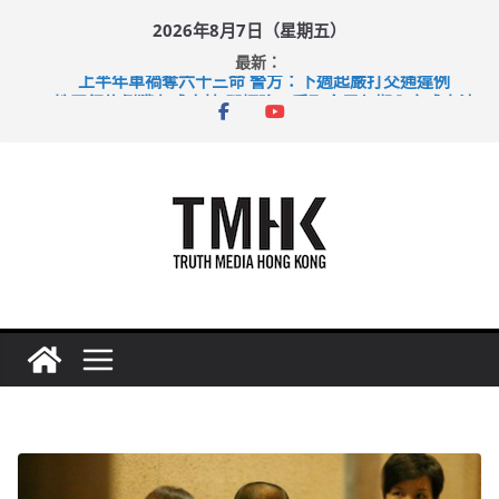
Skip
2026年8月7日（星期五）
to
最新：
content
上半年車禍奪六十三命 警方：下週起嚴打交通違例
性罪行修例獲九成支持 鄧炳強：爭取今屆任期內完成立法
涉造假公屋富戶申報表 倉管員准保釋候訊
足球盛會次場激戰 祖雲達斯挫車路士
上半年純利大增七成 國泰：下半年油價續波動