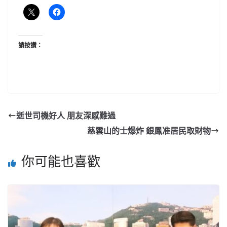
請按讚：
逝世司機好人 朋友深感難過
慈雲山的士爆炸 銀鳳准居民取財物
你可能也喜歡