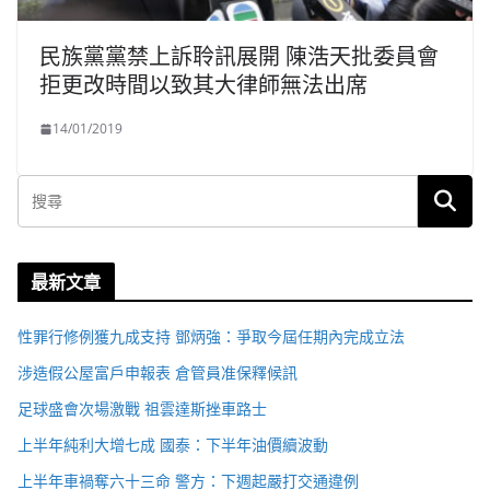
民族黨黨禁上訴聆訊展開 陳浩天批委員會
拒更改時間以致其大律師無法出席
14/01/2019
最新文章
性罪行修例獲九成支持 鄧炳強：爭取今屆任期內完成立法
涉造假公屋富戶申報表 倉管員准保釋候訊
足球盛會次場激戰 祖雲達斯挫車路士
上半年純利大增七成 國泰：下半年油價續波動
上半年車禍奪六十三命 警方：下週起嚴打交通違例