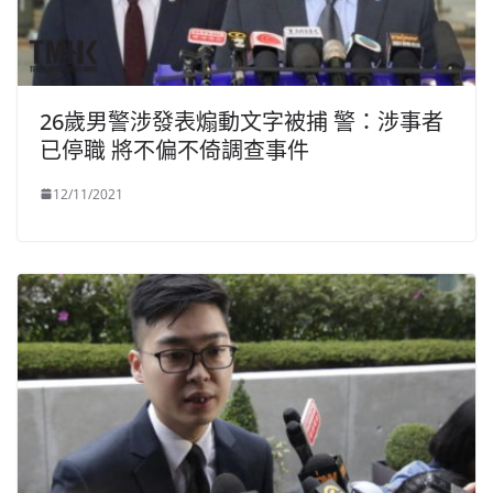
26歲男警涉發表煽動文字被捕 警：涉事者
已停職 將不偏不倚調查事件
12/11/2021