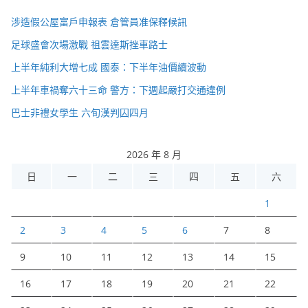
涉造假公屋富戶申報表 倉管員准保釋候訊
足球盛會次場激戰 祖雲達斯挫車路士
上半年純利大增七成 國泰：下半年油價續波動
上半年車禍奪六十三命 警方：下週起嚴打交通違例
巴士非禮女學生 六旬漢判囚四月
2026 年 8 月
日
一
二
三
四
五
六
1
2
3
4
5
6
7
8
9
10
11
12
13
14
15
16
17
18
19
20
21
22