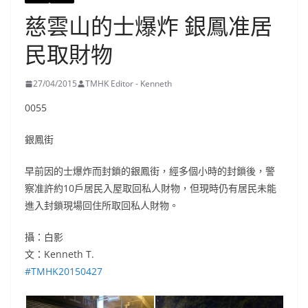
慈雲山的士爆炸 銀鳳准居
民取財物
27/04/2015
TMHK Editor - Kenneth
0055
銀鳳街
早前因的士爆炸而封鎖的銀鳳街，經多個小時的封鎖後，警
察准許約10戶居民入屋取回私人財物，但現時仍有居民未能
進入封鎖現場回住所取回私人財物。
攝：白影
文：Kenneth T.
‪#‎
TMHK20150427‬