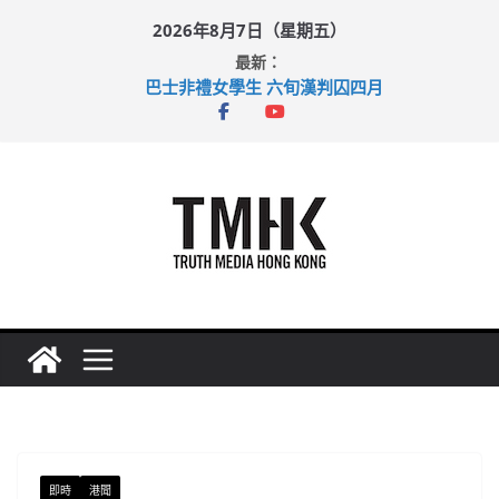
Skip
2026年8月7日（星期五）
to
最新：
content
巴士非禮女學生 六旬漢判囚四月
涉造假公屋富戶申報表 倉管員准保釋候訊
足球盛會次場激戰 祖雲達斯挫車路士
上半年純利大增七成 國泰：下半年油價續波動
上半年車禍奪六十三命 警方：下週起嚴打交通違例
即時
港聞