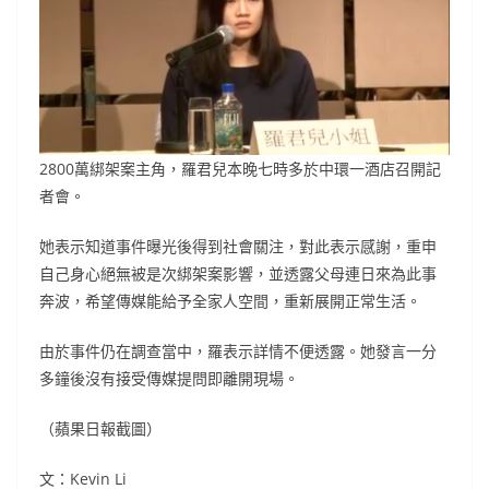
2800萬綁架案主角，羅君兒本晚七時多於中環一酒店召開記
者會。
她表示知道事件曝光後得到社會關注，對此表示感謝，重申
自己身心絕無被是次綁架案影響，並透露父母連日來為此事
奔波，希望傳媒能給予全家人空間，重新展開正常生活。
由於事件仍在調查當中，羅表示詳情不便透露。她發言一分
多鐘後沒有接受傳媒提問即離開現場。
（蘋果日報截圖）
文：Kevin Li