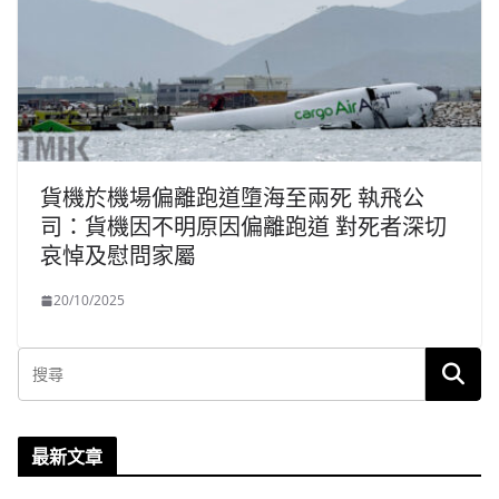
貨機於機場偏離跑道墮海至兩死 執飛公
司：貨機因不明原因偏離跑道 對死者深切
哀悼及慰問家屬
20/10/2025
最新文章