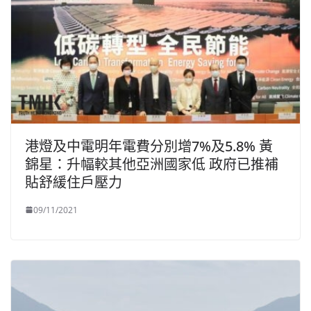
港燈及中電明年電費分別增7%及5.8% 黃
錦星：升幅較其他亞洲國家低 政府已推補
貼舒緩住戶壓力
09/11/2021