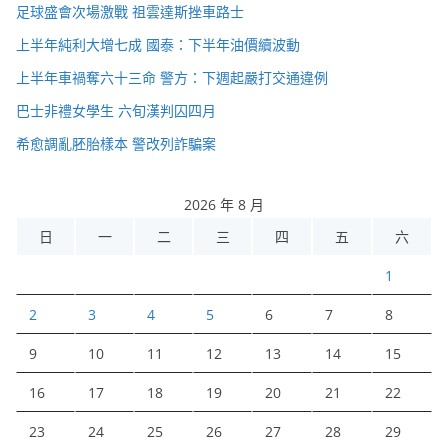
足球盛會次場激戰 祖雲達斯挫車路士
上半年純利大增七成 國泰：下半年油價續波動
上半年車禍奪六十三命 警方：下週起嚴打交通違例
巴士非禮女學生 六旬漢判囚四月
希愈調亂胚胎樣本 警改列詐騙案
2026 年 8 月
日
一
二
三
四
五
六
1
2
3
4
5
6
7
8
9
10
11
12
13
14
15
16
17
18
19
20
21
22
23
24
25
26
27
28
29