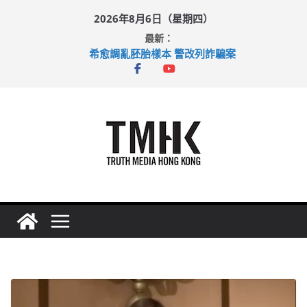
Skip
2026年8月6日（星期四）
to
最新：
content
希愈調亂胚胎樣本 警改列詐騙案
足球盛會次場激戰 祖雲達斯挫車路士
上半年純利大增七成 國泰：下半年油價續波動
上半年車禍奪六十三命 警方：下週起嚴打交通違例
巴士非禮女學生 六旬漢判囚四月