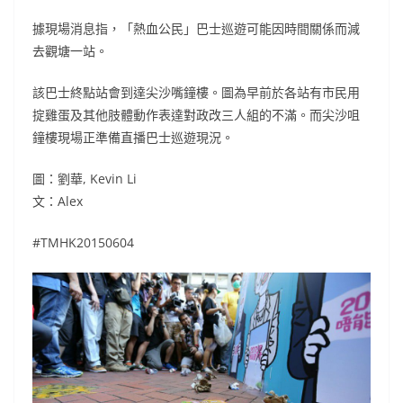
據現場消息指，「熱血公民」巴士巡遊可能因時間關係而減
去觀塘一站。
該巴士終點站會到達尖沙嘴鐘樓。圖為早前於各站有市民用
掟雞蛋及其他肢體動作表達對政改三人組的不滿。而尖沙咀
鐘樓現場正準備直播巴士巡遊現況。
圖：劉華, Kevin Li
文：Alex
#TMHK20150604