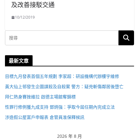
及改善接駁交通
10/12/2019
最新文章
目標九月發表首個五年規劃 李家超：研設機構代辦樓宇維修
黃大仙上邨發生企圖謀殺及自殺案 警方：疑兇斬傷鄰居後墮亡
拜仁熱身賽挫維拉 啟德主場館奪錦標
性罪行修例獲九成支持 鄧炳強：爭取今屆任期內完成立法
涉造假公屋富戶申報表 倉管員准保釋候訊
2026 年 8 月