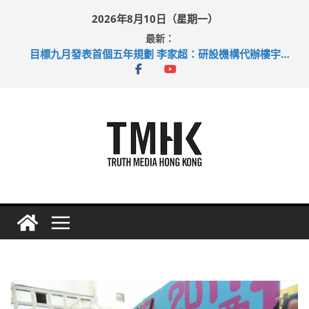
Skip
2026年8月10日（星期一）
to
最新：
content
涉造假公屋富戶申報表 倉管員准保釋候訊
目標九月發表首個五年規劃 李家超：研設機構代辦樓宇維修
黃大仙上邨發生企圖謀殺及自殺案 警方：疑兇斬傷鄰居後墮亡
拜仁熱身賽挫維拉 啟德主場館奪錦標
性罪行修例獲九成支持 鄧炳強：爭取今屆任期內完成立法