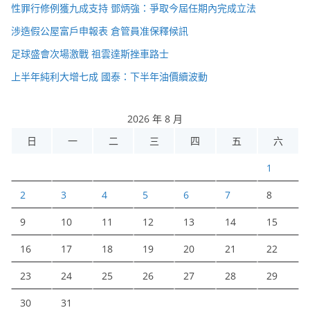
性罪行修例獲九成支持 鄧炳強：爭取今屆任期內完成立法
涉造假公屋富戶申報表 倉管員准保釋候訊
足球盛會次場激戰 祖雲達斯挫車路士
上半年純利大增七成 國泰：下半年油價續波動
2026 年 8 月
日
一
二
三
四
五
六
1
2
3
4
5
6
7
8
9
10
11
12
13
14
15
16
17
18
19
20
21
22
23
24
25
26
27
28
29
30
31