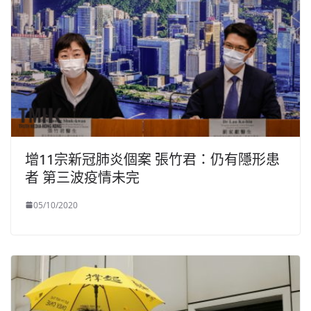
增11宗新冠肺炎個案 張竹君：仍有隱形患
者 第三波疫情未完
05/10/2020