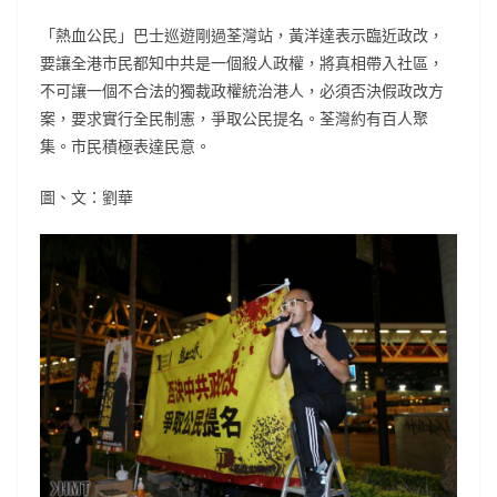
「熱血公民」巴士巡遊剛過荃灣站，黃洋達表示臨近政改，
要讓全港市民都知中共是一個殺人政權，將真相帶入社區，
不可讓一個不合法的獨裁政權統治港人，必須否決假政改方
案，要求實行全民制憲，爭取公民提名。荃灣約有百人聚
集。市民積極表達民意。
圖、文：劉華