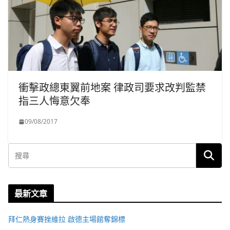
衝擊政總東翼前地案 律政司要求改判監禁
指三人悔意欠奉
09/08/2017
最新文章
拜仁熱身賽挫維拉 啟德主場館奪錦標