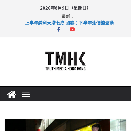
Skip
2026年8月9日（星期日）
to
最新：
content
上半年純利大增七成 國泰：下半年油價續波動
拜仁熱身賽挫維拉 啟德主場館奪錦標
性罪行修例獲九成支持 鄧炳強：爭取今屆任期內完成立法
涉造假公屋富戶申報表 倉管員准保釋候訊
足球盛會次場激戰 祖雲達斯挫車路士