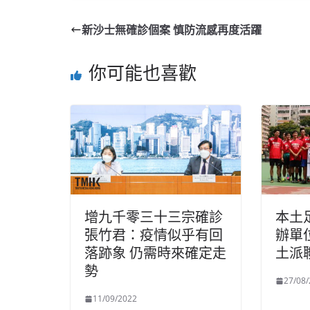
新沙士無確診個案 慎防流感再度活躍
你可能也喜歡
增九千零三十三宗確診
本土
張竹君：疫情似乎有回
辦單
落跡象 仍需時來確定走
土派
勢
27/08
11/09/2022