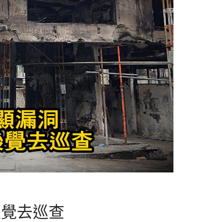
後覺去巡查