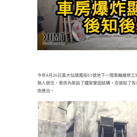
今年4月26日黃大仙環鳳街61號地下一間車輛維修
無人居住，車房內架設了鐵架鞏固結構，亦張貼了告
由進出。