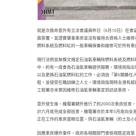
就是次致命意外有立法會議員昨日（6月10日）在
面答覆，並證實肇事車房並沒有僱用合資格人士維修
燃料系統及燃料缸的一般車輛保養和維修可於所有車
現行法例並無條文規定石油氣車輛除燃料系統及燃料缸
中，約有一成會為石油氣車輛提供服務。環境局指出
以及更換石油氣燃料缸的工作，必須由「第6類勝任
程，並接受在職訓練之人士。環境局指現時全港有超過
工程署亦未曾因維修石油氣車輛事宜到訪該車房。
意外發生後，機電署額外進行了約2000次車房巡查
計六月底完成全部巡查。機電署亦於本年5月底向全港
正在工作的車房當眼位置，供石油氣車輛（的士及小
因應車房爆炸事件，政府各相關部門會檢視既定政策