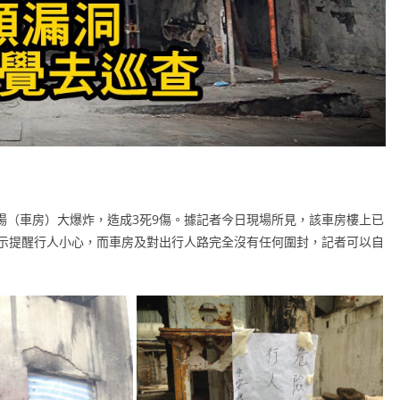
工場（車房）大爆炸，造成3死9傷。據記者今日現場所見，該車房樓上已
示提醒行人小心，而車房及對出行人路完全沒有任何圍封，記者可以自