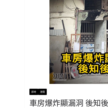
即時
港聞
車房爆炸顯漏洞 後知