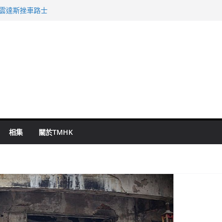
祖雲達斯挫車路士
謀殺及自殺案 警方：疑兇斬傷鄰居後墮亡
啟德主場館奪錦標
持 鄧炳強：爭取今屆任期內完成立法
表 倉管員准保釋候訊
相集
關於TMHK