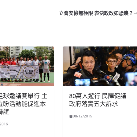
立會安檢無極限 表決政改如恐襲？
足球邀請賽舉行 主
80萬人遊行 民陣促請
位盼活動能促進本
政府落實五大訴求
聯誼
08/12/2019
/2016