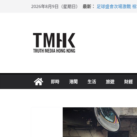
Skip
最新：
足球盛會次場激戰 
2026年8月9日（星期日）
to
黃大仙上邨發生企圖
拜仁熱身賽挫維拉 
content
性罪行修例獲九成支
涉造假公屋富戶申報
即時
港聞
生活
旅遊
財經