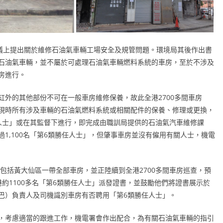
會議上提出關於維修石油氣車輛工場安全及規管問題。環境局其後作出書
石油氣車輛，並不屬於可處理石油氣車輛燃料系統的車房，至於不涉及
房進行。
外的其他部份不可在一般車房維修保養，故此全港2700多間車房
現時所有涉及車輛的石油氣燃料系統或相關配件的保養、修理或更換，
人士」或在其監督下進行，即完成由職訓局提供的石油氣汽車維修課
1,100名「第6類勝任人士」，但肇事車房並沒有僱用有關人士，機電
，包括黃大仙區一帶全部車房，並正陸續到全港2700多間車房巡查，預
約1100多名「第6類勝任人士」派發證書，並鼓勵他們將證書展示於
巴）負責人及司機識別車房有否聘用「第6類勝任人士」。
，考慮適當的跟進工作，機電署會作出配合，為有關石油氣車輛的指引