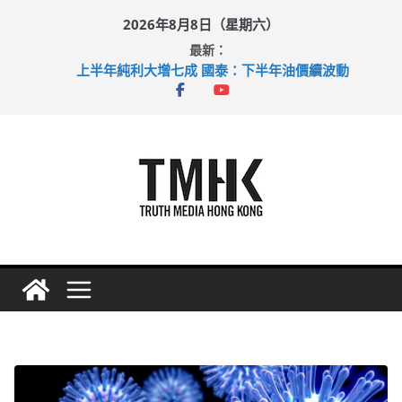
Skip
2026年8月8日（星期六）
to
最新：
content
上半年純利大增七成 國泰：下半年油價續波動
拜仁熱身賽挫維拉 啟德主場館奪錦標
性罪行修例獲九成支持 鄧炳強：爭取今屆任期內完成立法
涉造假公屋富戶申報表 倉管員准保釋候訊
足球盛會次場激戰 祖雲達斯挫車路士