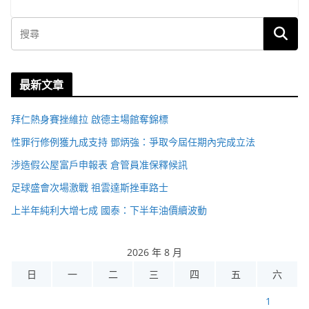
最新文章
拜仁熱身賽挫維拉 啟德主場館奪錦標
性罪行修例獲九成支持 鄧炳強：爭取今屆任期內完成立法
涉造假公屋富戶申報表 倉管員准保釋候訊
足球盛會次場激戰 祖雲達斯挫車路士
上半年純利大增七成 國泰：下半年油價續波動
2026 年 8 月
日
一
二
三
四
五
六
1