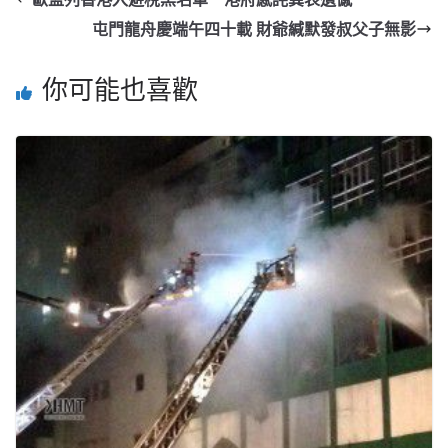
屯門龍舟慶端午四十載 財爺緘默發叔父子無影
你可能也喜歡