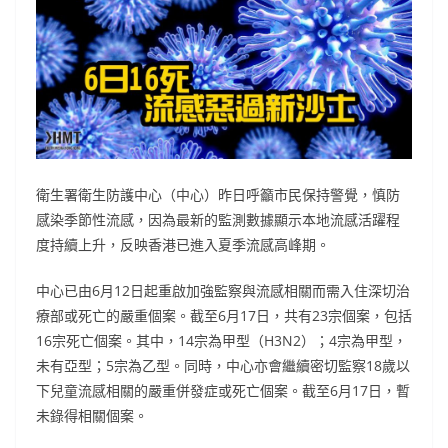
衛生署衛生防護中心（中心）昨日呼籲市民保持警覺，慎防
感染季節性流感，因為最新的監測數據顯示本地流感活躍程
度持續上升，反映香港已進入夏季流感高峰期。
中心已由6月12日起重啟加強監察與流感相關而需入住深切治
療部或死亡的嚴重個案。截至6月17日，共有23宗個案，包括
16宗死亡個案。其中，14宗為甲型（H3N2）；4宗為甲型，
未有亞型；5宗為乙型。同時，中心亦會繼續密切監察18歲以
下兒童流感相關的嚴重併發症或死亡個案。截至6月17日，暫
未錄得相關個案。