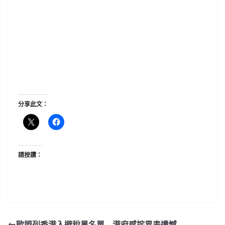
分享此文：
請按讚：
歐盟列香港入避稅黑名單 港府感詫異表遺憾