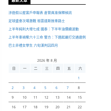
最新文章
涉造假公屋富戶申報表 倉管員准保釋候訊
足球盛會次場激戰 祖雲達斯挫車路士
上半年純利大增七成 國泰：下半年油價續波動
上半年車禍奪六十三命 警方：下週起嚴打交通違例
巴士非禮女學生 六旬漢判囚四月
2026 年 8 月
日
一
二
三
四
五
六
1
2
3
4
5
6
7
8
9
10
11
12
13
14
15
16
17
18
19
20
21
22