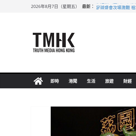
Skip
最新：
涉造假公屋富戶申報
2026年8月7日（星期五）
to
足球盛會次場激戰 
上半年純利大增七成
content
上半年車禍奪六十三
巴士非禮女學生 六
即時
港聞
生活
旅遊
財經