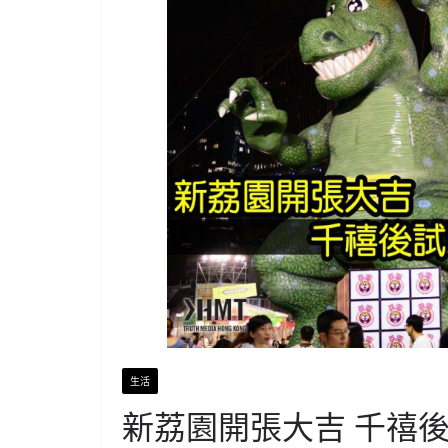
生活
新荔園開張大吉 千禧