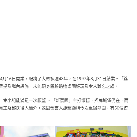
月16日開業，服務了大眾多達48年，在1997年3月31日結業。「荔
輩提及場內設施，未能親身體驗過這樂園好玩及令人難忘之處。
，令小記能滿足一次願望 。「新荔園」主打懷舊，招牌城堡仍在，而
員工及邱氏後人簡介。荔園發言人胡輝顯稱今次重辦荔園，有50個遊