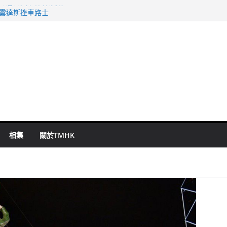
表 倉管員准保釋候訊
祖雲達斯挫車路士
 國泰：下半年油價續波動
命 警方：下週起嚴打交通違例
旬漢判囚四月
相集
關於TMHK