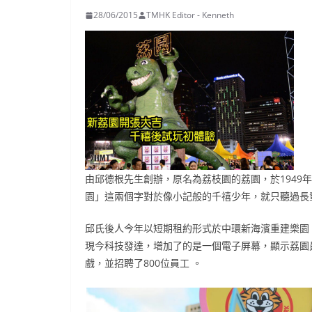
28/06/2015
TMHK Editor - Kenneth
由邱德根先生創辦，原名為荔枝園的荔園，於1949年4
園」這兩個字對於像小記般的千禧少年，就只聽過長
邱氏後人今年以短期租約形式於中環新海濱重建樂園
現今科技發達，增加了的是一個電子屏幕，顯示荔園
戲，並招聘了800位員工 。