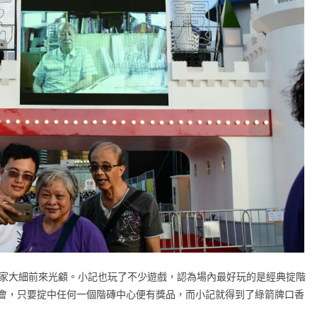
一家大細前來光顧。小記也玩了不少遊戲，認為場內最好玩的是經典掟階
會，只要掟中任何一個階磚中心便有獎品，而小記就得到了綠箭牌口香