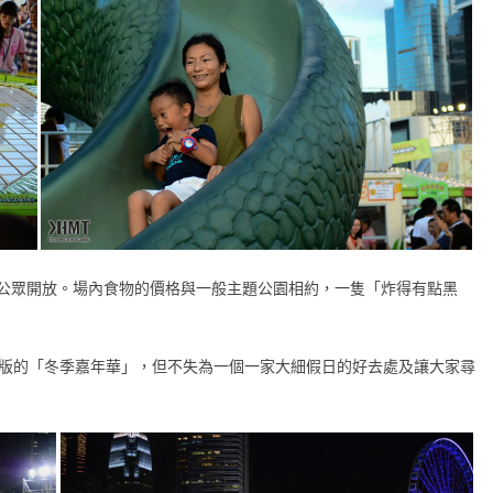
公眾開放。場內食物的價格與一般主題公園相約，一隻「炸得有點黑
價版的「冬季嘉年華」，但不失為一個一家大細假日的好去處及讓大家尋