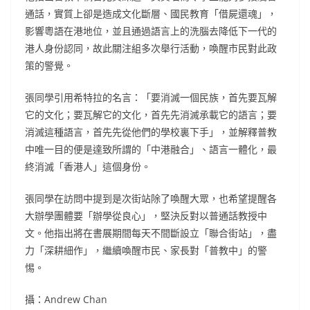
通話，實質上卻是造成文化斷層、國民教育「借屍還魂」，
影響粵語在港地位，並且通過語言上的洗腦去降低下一代的
港人身份認同，故此關注組多次舉行活動，喚醒市民對此政
策的警覺。
張同學引用希特拉的名言：「要消滅一個民族，首先要瓦解
它的文化；要瓦解它的文化，首先先消滅承載它的語言；要
消滅這種語言，首先先從他們的學校裏下手」，並解釋普教
中唯一目的便是達致所謂的「中港融合」、語言一體化，最
終消滅「香港人」這個身份。
張同學在訪問中提到是次街站除了喚醒大眾，也希望提醒各
大辦學團體要「辦學從良心」，堅決反對以普通話教授中
文。他指出將在書展期間每天不間斷設立「聯合街站」，盡
力「深耕細作」，繼續喚醒市民、家長對「普教中」的警
惕。
攝：Andrew Chan