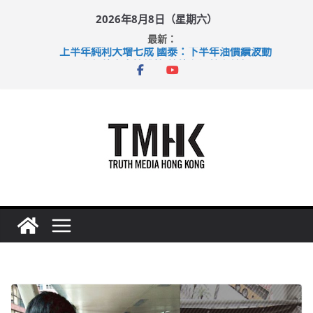
Skip
2026年8月8日（星期六）
to
最新：
content
上半年純利大增七成 國泰：下半年油價續波動
拜仁熱身賽挫維拉 啟德主場館奪錦標
性罪行修例獲九成支持 鄧炳強：爭取今屆任期內完成立法
涉造假公屋富戶申報表 倉管員准保釋候訊
足球盛會次場激戰 祖雲達斯挫車路士