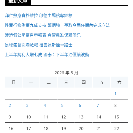
最新文章
拜仁熱身賽挫維拉 啟德主場館奪錦標
性罪行修例獲九成支持 鄧炳強：爭取今屆任期內完成立法
涉造假公屋富戶申報表 倉管員准保釋候訊
足球盛會次場激戰 祖雲達斯挫車路士
上半年純利大增七成 國泰：下半年油價續波動
2026 年 8 月
日
一
二
三
四
五
六
1
2
3
4
5
6
7
8
9
10
11
12
13
14
15
16
17
18
19
20
21
22