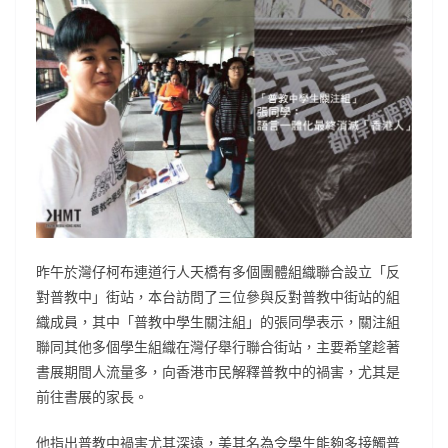
昨午於灣仔柯布連道行人天橋有多個團體組織聯合設立「反
對普教中」街站，本台訪問了三位參與反對普教中街站的組
織成員，其中「普教中學生關注組」的張同學表示，關注組
聯同其他多個學生組織在灣仔舉行聯合街站，主要希望趁著
書展期間人流量多，向香港市民解釋普教中的禍害，尤其是
前往書展的家長。
他指出普教中禍害尤其深遠，美其名為令學生能夠多接觸普