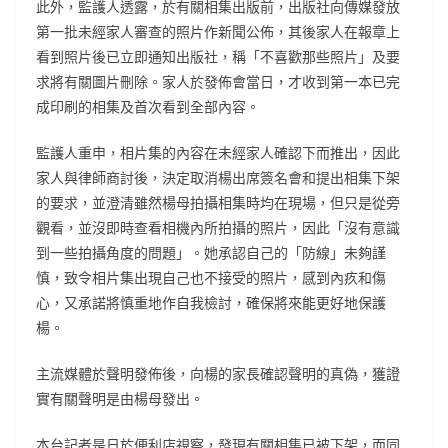
此外，監護人透露，於有關相集出版前，出版社向傳媒發放
第一批未經家人審查的照片作新聞公佈，其後家人在報章上
看到照片後已立即通知出版社，稱「不喜歡那些照片」及要
求將有關圖片刪除。家人於發佈會當日，才收到第一本已完
成印刷的相集及首次看到全部內容。
監護人重申，相片集的內容在未經家人確認下而推出，因此
家人與律師商討後，決定取消楊出席簽名會和提出相集下架
的要求，並澄清雖然楊母拍攝相集時均在現場，但只是從旁
觀看，並沒即時查看相機內所拍攝的照片，因此「沒有意識
到一些拍攝角度的問題」。她承認自己的「防線」未夠謹
慎，致令相片集出現自己也不接受的照片，感到內疚和傷
心，又承諾將慎重地作自我檢討，確保將來能更好地保護
楊。
主流媒體於聲明發佈後，向楊的家長確認聲明的真偽，獲證
實有關聲明是由楊母發出。
本台記者是日於便利店視察，發現有關相集已被下架，而同