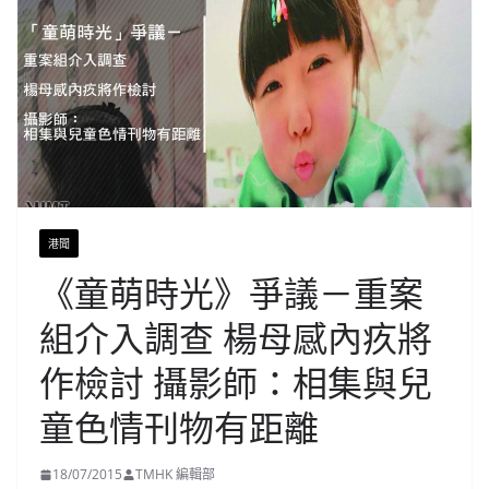
港聞
《童萌時光》爭議－重案
組介入調查 楊母感內疚將
作檢討 攝影師：相集與兒
童色情刊物有距離
18/07/2015
TMHK 編輯部