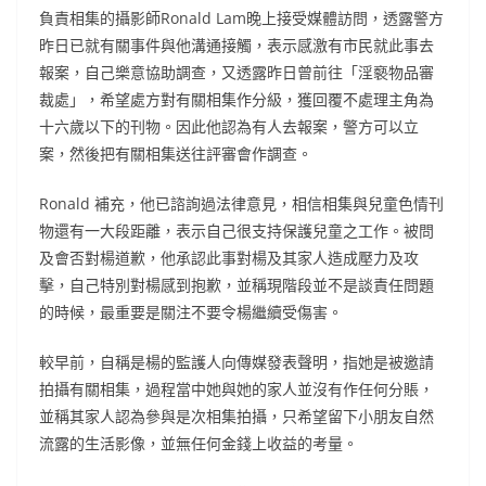
負責相集的攝影師Ronald Lam晚上接受媒體訪問，透露警方
昨日已就有關事件與他溝通接觸，表示感激有市民就此事去
報案，自己樂意協助調查，又透露昨日曾前往「淫褻物品審
裁處」，希望處方對有關相集作分級，獲回覆不處理主角為
十六歲以下的刊物。因此他認為有人去報案，警方可以立
案，然後把有關相集送往評審會作調查。
Ronald 補充，他已諮詢過法律意見，相信相集與兒童色情刊
物還有一大段距離，表示自己很支持保護兒童之工作。被問
及會否對楊道歉，他承認此事對楊及其家人造成壓力及攻
擊，自己特別對楊感到抱歉，並稱現階段並不是談責任問題
的時候，最重要是關注不要令楊繼續受傷害。
較早前，自稱是楊的監護人向傳媒發表聲明，指她是被邀請
拍攝有關相集，過程當中她與她的家人並沒有作任何分賬，
並稱其家人認為參與是次相集拍攝，只希望留下小朋友自然
流露的生活影像，並無任何金錢上收益的考量。