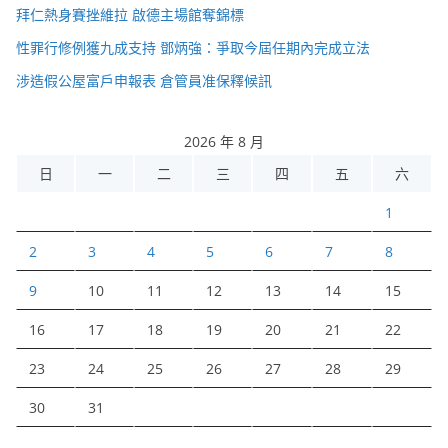
拜仁熱身賽挫維拉 啟德主場館奪錦標
性罪行修例獲九成支持 鄧炳強：爭取今屆任期內完成立法
涉造假公屋富戶申報表 倉管員准保釋候訊
2026 年 8 月
日
一
二
三
四
五
六
1
2
3
4
5
6
7
8
9
10
11
12
13
14
15
16
17
18
19
20
21
22
23
24
25
26
27
28
29
30
31