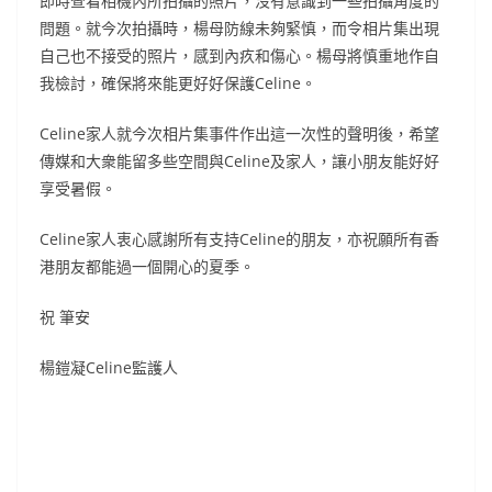
即時查看相機內所拍攝的照片，沒有意識到一些拍攝角度的
問題。就今次拍攝時，楊母防線未夠緊慎，而令相片集出現
自己也不接受的照片，感到內疚和傷心。楊母將慎重地作自
我檢討，確保將來能更好好保護Celine。
Celine家人就今次相片集事件作出這一次性的聲明後，希望
傳媒和大衆能留多些空間與Celine及家人，讓小朋友能好好
享受暑假。
Celine家人衷心感謝所有支持Celine的朋友，亦祝願所有香
港朋友都能過一個開心的夏季。
祝 筆安
楊鎧凝Celine監護人