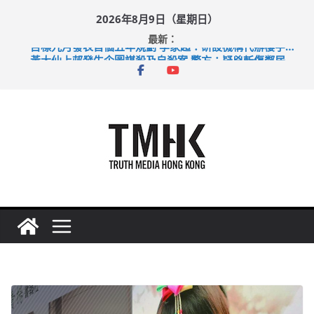
Skip
2026年8月9日（星期日）
to
最新：
content
目標九月發表首個五年規劃 李家超：研設機構代辦樓宇維修
黃大仙上邨發生企圖謀殺及自殺案 警方：疑兇斬傷鄰居後墮亡
拜仁熱身賽挫維拉 啟德主場館奪錦標
性罪行修例獲九成支持 鄧炳強：爭取今屆任期內完成立法
涉造假公屋富戶申報表 倉管員准保釋候訊