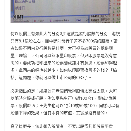
何以股價上有如此大的分別呢? 這就是發行股數的分別。港視
只有8.1億股左右，而中建則發行了差不多700億的股票。讀
者如果不明白發行股數是什麼，大可視為該股票的總供應
量。理論上，公司可以無限量印股票，但只印股票是沒有意
思的，要成功把印出來的股票變成錢才有意思。股票印得越
多，拿回來的錢也必越少。如何以印股票換最多的錢？「搞
掂」這問題，你就可以做上市公司的CFO了。
必需指出的是：如果公司老闆們覺得股價太高或太低，大可
以隨時合股或拆股。例如麥先生可申請100合1，變成7億股
票，股價$2.5；王先生也可以1拆10或50或100，同樣可以有
股價下降的效果，但其本身的市值，其實是沒有變的。
寫了這麼長，無非想告訴讀者，不要以股價判斷股票平貴，