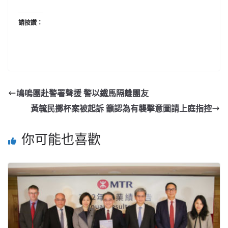
請按讚：
鳩嗚團赴警署聲援 警以鐵馬隔離團友
黃毓民擲杯案被起訴 籲認為有襲擊意圖請上庭指控
你可能也喜歡