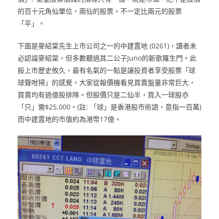
的百十元角仙單位，兩仙的股票，不一定比兩元的股票
「平」。
下圖是麥紹棠先生上市公司之一的中建置地 (0261)，讀者未
必認識麥紹棠，但多數聽過其二公子Juno的新歌羅生門。此
股上市歷史攸久，最有名氣的一點是讓投資者享受股票「球
球聲咁掃」的感覺。大家從報價機看見買賣盤量非常巨大，
買賣均有過億股排隊。但股價只是二仙半，買入一球股亦
「只」需$25,000。(註: 「球」是香港股市術語，意指一百萬)
而中建置地的市值約為港幣17億。