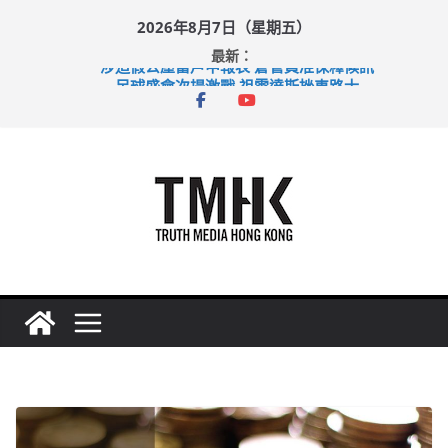
Skip
2026年8月7日（星期五）
to
最新：
content
涉造假公屋富戶申報表 倉管員准保釋候訊
足球盛會次場激戰 祖雲達斯挫車路士
上半年純利大增七成 國泰：下半年油價續波動
上半年車禍奪六十三命 警方：下週起嚴打交通違例
巴士非禮女學生 六旬漢判囚四月