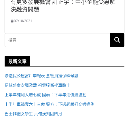
有更多發展機會 許正宇：中小企能受惠解
決融資問題
07/10/2021
最新文章
涉造假公屋富戶申報表 倉管員准保釋候訊
足球盛會次場激戰 祖雲達斯挫車路士
上半年純利大增七成 國泰：下半年油價續波動
上半年車禍奪六十三命 警方：下週起嚴打交通違例
巴士非禮女學生 六旬漢判囚四月