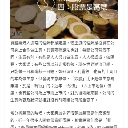
買股票港人通常的理解都是賭錢，較王道的理解是投資在公
司身上合作做生意。其實兩種說法也對：每間公司背景不
同，生意有別。有些是人人努力做生意，人人都認識，如匯
豐、大家樂；有些公司以前非常強勢，現在世界潮流已變，
只能做一日和尚敲一日鐘，如esprit、利豐等。也有的上司目
的本為做生意，但發現生意難做，「炒股」比正經做生意易
賺錢，於是「轉行」的；近年 「殼價」（即上市地位）值
錢，也有些公司為上市而上市的。對於後兩類來說，公司的
生意內容及狀況就相對沒有前兩類公司般重要了。
當分析股票的時候，大家應該先弄清楚該股票是什麼類型
的。近一年很多人開始留意細價股，其實股票什麼是 「細
價」? 衡量股票價錢的指標只有一個，就是市值，絕不是股價