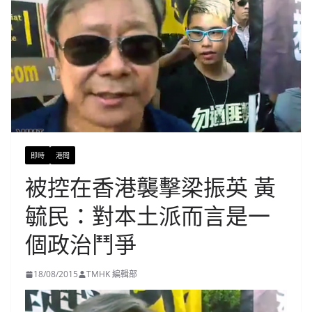
即時
港聞
被控在香港襲擊梁振英 黃
毓民：對本土派而言是一
個政治鬥爭
18/08/2015
TMHK 編輯部