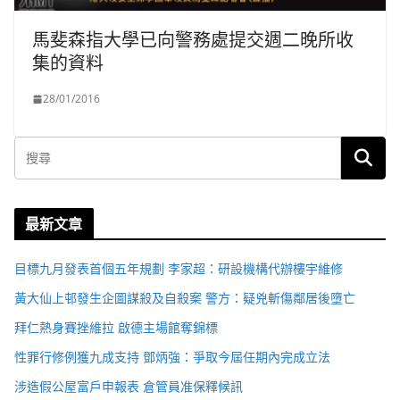
馬斐森指大學已向警務處提交週二晚所收
集的資料
28/01/2016
最新文章
目標九月發表首個五年規劃 李家超：研設機構代辦樓宇維修
黃大仙上邨發生企圖謀殺及自殺案 警方：疑兇斬傷鄰居後墮亡
拜仁熱身賽挫維拉 啟德主場館奪錦標
性罪行修例獲九成支持 鄧炳強：爭取今屆任期內完成立法
涉造假公屋富戶申報表 倉管員准保釋候訊