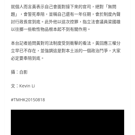
就個人而言黃表示自己會面對接下來的官司，絕對「無問
題」，會誓死奉陪，並稱自己還有一年任期，會於制度內聲
討行政長官到底。此外他以這次控罪，指立法會議員梁國雄
以往擲一些軟性物品根本起不到有關作用。
本台記者追問黃對司法制度受到衝擊的看法，黃回應三權分
立早已不存在，並強調這是對本土派的一個政治鬥爭，大家
必定要奉陪到底。
攝：白影
文：Kevin Li
#TMHK20150818