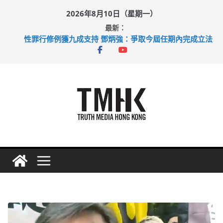
Skip
2026年8月10日（星期一）
to
最新：
content
性罪行修例獲九成支持 鄧炳強：爭取今屆任期內完成立法
涉造假公屋富戶申報表 倉管員准保釋候訊
目標九月發表首個五年規劃 李家超：研設機構代辦樓宇維修
黃大仙上邨發生企圖謀殺及自殺案 警方：疑兇斬傷鄰居後墮亡
拜仁熱身賽挫維拉 啟德主場館奪錦標