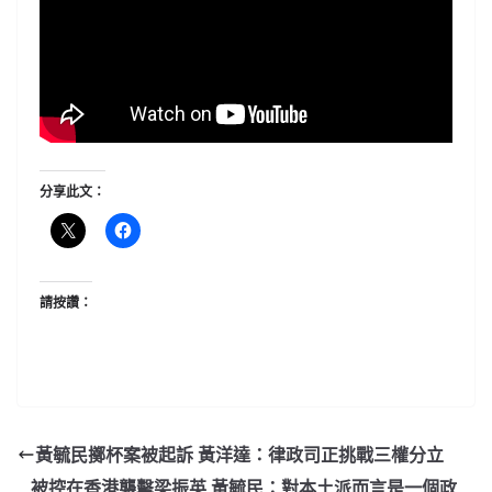
分享此文：
請按讚：
黃毓民擲杯案被起訴 黃洋達：律政司正挑戰三權分立
被控在香港襲擊梁振英 黃毓民：對本土派而言是一個政