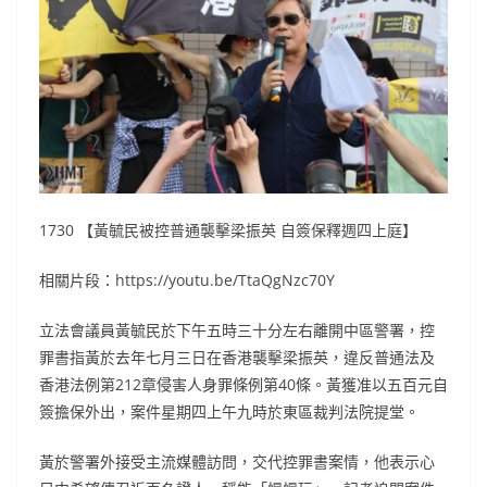
1730 【黃毓民被控普通襲擊梁振英 自簽保釋週四上庭】
相關片段：https://youtu.be/TtaQgNzc70Y
立法會議員黃毓民於下午五時三十分左右離開中區警署，控
罪書指黃於去年七月三日在香港襲擊梁振英，違反普通法及
香港法例第212章侵害人身罪條例第40條。黃獲准以五百元自
簽擔保外出，案件星期四上午九時於東區裁判法院提堂。
黃於警署外接受主流媒體訪問，交代控罪書案情，他表示心