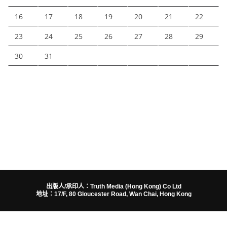
16
17
18
19
20
21
22
23
24
25
26
27
28
29
30
31
出版人/承印人：Truth Media (Hong Kong) Co Ltd
地址：17/F, 80 Gloucester Road, Wan Chai, Hong Kong