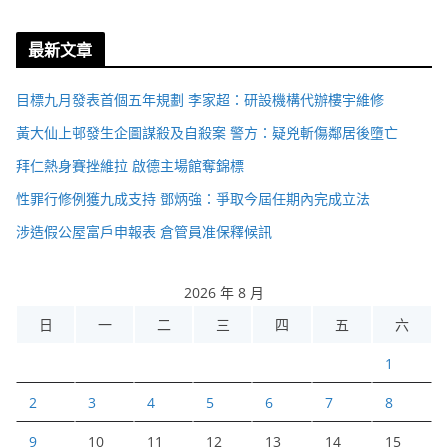
最新文章
目標九月發表首個五年規劃 李家超：研設機構代辦樓宇維修
黃大仙上邨發生企圖謀殺及自殺案 警方：疑兇斬傷鄰居後墮亡
拜仁熱身賽挫維拉 啟德主場館奪錦標
性罪行修例獲九成支持 鄧炳強：爭取今屆任期內完成立法
涉造假公屋富戶申報表 倉管員准保釋候訊
2026 年 8 月
日
一
二
三
四
五
六
1
2
3
4
5
6
7
8
9
10
11
12
13
14
15