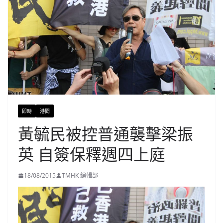
即時
港聞
黃毓民被控普通襲擊梁振
英 自簽保釋週四上庭
18/08/2015
TMHK 編輯部