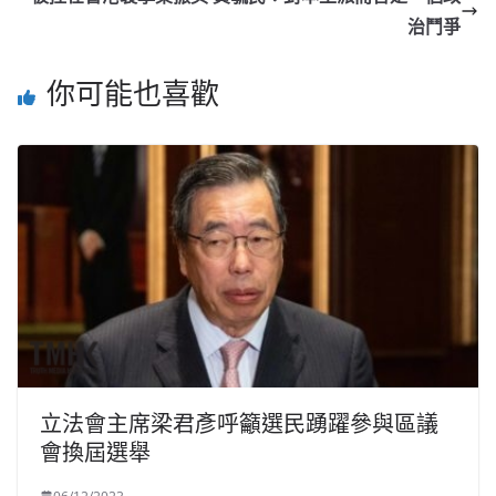
治鬥爭
你可能也喜歡
立法會主席梁君彥呼籲選民踴躍參與區議
會換屆選舉