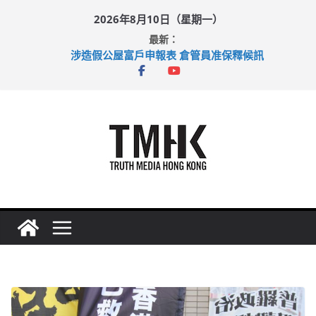
Skip
2026年8月10日（星期一）
to
最新：
content
涉造假公屋富戶申報表 倉管員准保釋候訊
目標九月發表首個五年規劃 李家超：研設機構代辦樓宇維修
黃大仙上邨發生企圖謀殺及自殺案 警方：疑兇斬傷鄰居後墮亡
拜仁熱身賽挫維拉 啟德主場館奪錦標
性罪行修例獲九成支持 鄧炳強：爭取今屆任期內完成立法