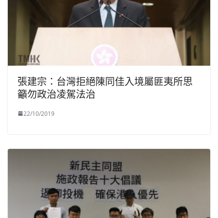
張建宗：台灣拒絕陳同佳入境屬匪夷所思
籲勿政治凌駕法治
22/10/2019