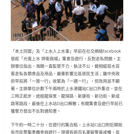
「本土同盟」及「上水人上水事」早前在社交網絡facebook
發起「光復上水 捍衛我城」集會及遊行，反對走私問題。主
辦單位指出，海關一直監管不力、執法不公，變相縱容水貨
客走私各類食品及用品，嚴重影響北區居民生活；雖中央政
府早前將「一簽一行」收緊為「一週一行」，但效用並不顯
著。主辦單位計劃下午兩時於上水港鐵站C出口外集合，並在
三時正起步，途經龍琛里、龍琛路、新康街、新功街、新成
路等路段，最後在上水站D出口解散；有關集會及遊行早前已
獲警方發出不反對通知書。
下午約一時二十分，在遊行的集合點，上水站C出口附近開始
有市民聚集準備參與遊行，現場有逾百名軍裝警員戒備，並