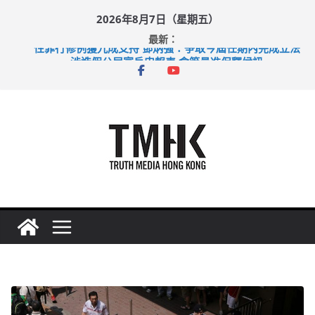
Skip
2026年8月7日（星期五）
to
最新：
content
性罪行修例獲九成支持 鄧炳強：爭取今屆任期內完成立法
涉造假公屋富戶申報表 倉管員准保釋候訊
足球盛會次場激戰 祖雲達斯挫車路士
上半年純利大增七成 國泰：下半年油價續波動
上半年車禍奪六十三命 警方：下週起嚴打交通違例