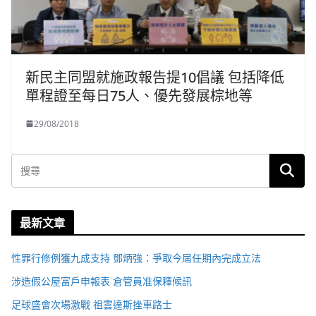
新民主同盟就施政報告提10倡議 包括降低
單程證至每日75人、優先發展棕地等
29/08/2018
最新文章
性罪行修例獲九成支持 鄧炳強：爭取今屆任期內完成立法
涉造假公屋富戶申報表 倉管員准保釋候訊
足球盛會次場激戰 祖雲達斯挫車路士