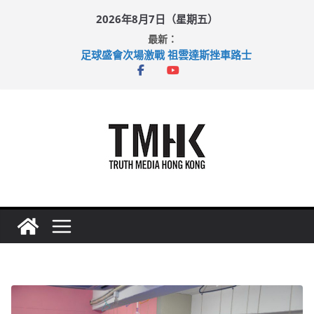
Skip
2026年8月7日（星期五）
to
最新：
content
涉造假公屋富戶申報表 倉管員准保釋候訊
足球盛會次場激戰 祖雲達斯挫車路士
上半年純利大增七成 國泰：下半年油價續波動
上半年車禍奪六十三命 警方：下週起嚴打交通違例
巴士非禮女學生 六旬漢判囚四月