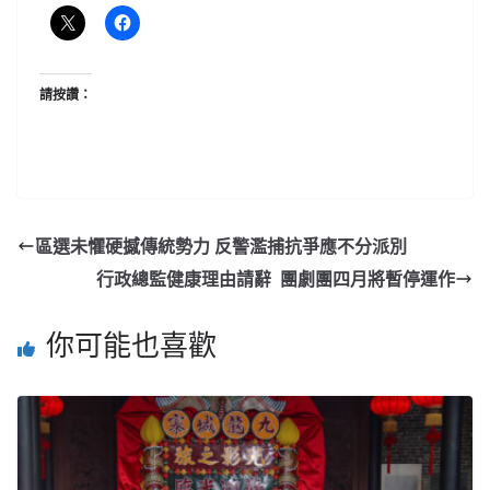
請按讚：
區選未懼硬撼傳統勢力 反警濫捕抗爭應不分派別
行政總監健康理由請辭 團劇團四月將暫停運作
你可能也喜歡