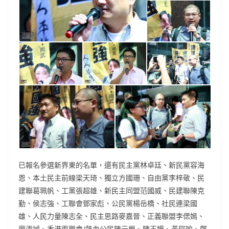
已報名參選新界東的名單，還有民主黨林卓廷、新民黨容海
恩、本土民主前線梁天琦、獨立方國珊、自由黨李梓敬、民
建聯葛珮帆、工黨張超雄、新民主同盟范國威、民建聯陳克
勤、侯志強、工聯會鄧家彪、公民黨楊岳橋、社民連梁國
雄、人民力量陳志全、民主思路麥嘉晉、正義聯盟李偲嫣、
廖添誠、香港復興會/熱血公民陳云根、陳玉娥、黃琛喻、鄭