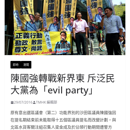
即時
港聞
陳國強轉戰新界東 斥泛民
大黨為「evil party」
29/07/2016
TMHK 編輯部
原有意出選區議會（第二）功能界別的沙田區議員陳國強因
在提名期結束前未能取得十五個區議員提名而改變計劃，與
北區水貨客關注組召集人梁金成及於佔領行動期間遭警方