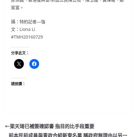
家富。
攝：特約記者—強
文：Liona Li
#TMH20160729
分享此文：
請按讚：
梁天琦已補簽確認書 指目的比手段重要
前本民前成員與青政合組新東名單 稱政府無理由以另一