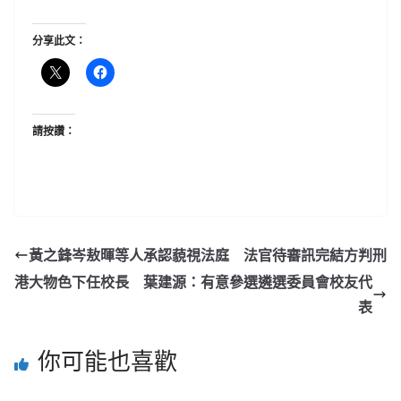
分享此文：
請按讚：
黃之鋒岑敖暉等人承認藐視法庭 法官待審訊完結方判刑
港大物色下任校長 葉建源：有意參選遴選委員會校友代
表
你可能也喜歡