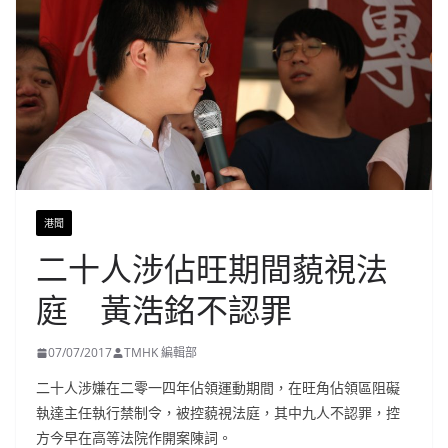
港聞
二十人涉佔旺期間藐視法
庭 黃浩銘不認罪
07/07/2017
TMHK 編輯部
二十人涉嫌在二零一四年佔領運動期間，在旺角佔領區阻礙
執達主任執行禁制令，被控藐視法庭，其中九人不認罪，控
方今早在高等法院作開案陳詞。