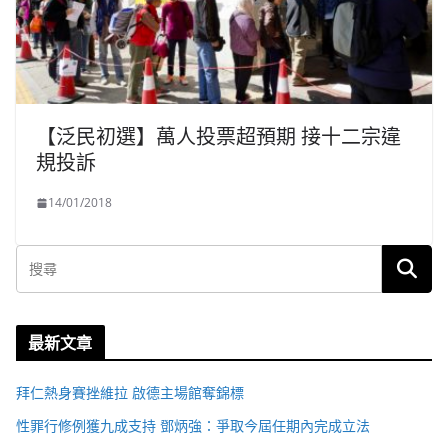
【泛民初選】萬人投票超預期 接十二宗違
規投訴
14/01/2018
最新文章
拜仁熱身賽挫維拉 啟德主場館奪錦標
性罪行修例獲九成支持 鄧炳強：爭取今屆任期內完成立法