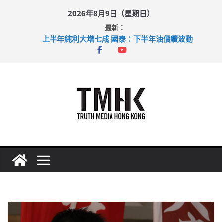
Skip
2026年8月9日（星期日）
to
最新：
content
上半年純利大增七成 國泰：下半年油價續波動
拜仁熱身賽挫維拉 啟德主場館奪錦標
性罪行修例獲九成支持 鄧炳強：爭取今屆任期內完成立法
涉造假公屋富戶申報表 倉管員准保釋候訊
足球盛會次場激戰 祖雲達斯挫車路士