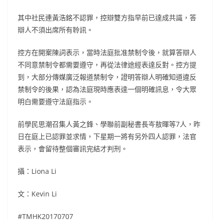
其中社民連黃浩銘不認罪，控辯雙方指早前已達成共識，答
辯人不須出席所有聆訊。
控方在開案陳詞表示，當時法庭批准禁制令後，就算答辯人
不同意禁制令都需要遵守，再從法律途經表達反對。控方提
到，大部分傳媒廣泛報道禁制令，證明答辯人明確知道違反
禁制令的後果，認為法庭現時應表達一個明確訊息，令大眾
明白需要遵守法庭指示。
前學民思潮召集人黃之鋒、學聯前副秘書長岑敖暉等7人，昨
日在庭上已認罪並求情，下星期一將有另外四人認罪，法官
表示，會留待整個審訊完結才判刑。
攝：
Liona Li
文：
Kevin Li
#TMHK20170707