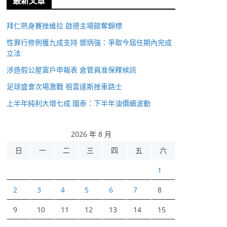
最新文章
拜仁熱身賽挫維拉 啟德主場館奪錦標
性罪行修例獲九成支持 鄧炳強：爭取今屆任期內完成
立法
涉造假公屋富戶申報表 倉管員准保釋候訊
足球盛會次場激戰 祖雲達斯挫車路士
上半年純利大增七成 國泰：下半年油價續波動
2026 年 8 月
日
一
二
三
四
五
六
1
2
3
4
5
6
7
8
9
10
11
12
13
14
15