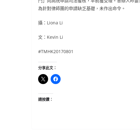
門」向高院申請司法覆核，早前獲受理。答辯人昨要
為針對律師團的申請缺乏基礎，未作出命令。
攝：
Liona Li
文：
Kevin Li
#TMHK20170801
分享此文：
請按讚：