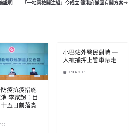
能證明
「一地兩檢關注組」今成立 籲港府撤回有關方案
小巴站外警民對峙 一
人被捕押上警車帶走
01/03/2015
分防疫抗疫措施
消 李家超：目
月十五日前落實
022