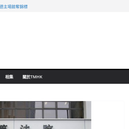
 國泰：下半年油價續波動
啟德主場館奪錦標
持 鄧炳強：爭取今屆任期內完成立法
表 倉管員准保釋候訊
祖雲達斯挫車路士
相集
關於TMHK