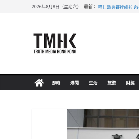
Skip
上半年純利大增七成
最新：
2026年8月8日（星期六）
拜仁熱身賽挫維拉 
to
性罪行修例獲九成支
content
涉造假公屋富戶申報
足球盛會次場激戰 
即時
港聞
生活
旅遊
財經