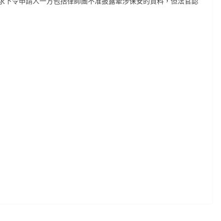
求下令申請人一方包括律師團不准披露牽涉保安的資料，但法官認