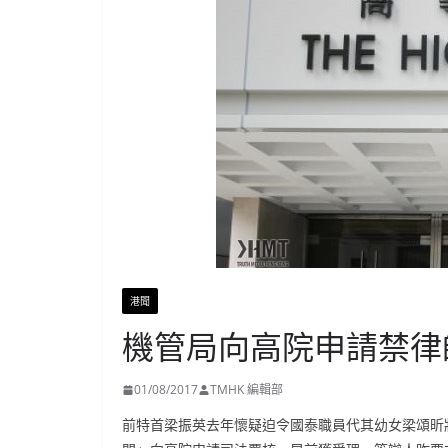
港聞
機管局向高院申請禁律
01/08/2017
TMHK 編輯部
前特首梁振英去年懷疑迫令國泰職員代其幼女梁頌昕