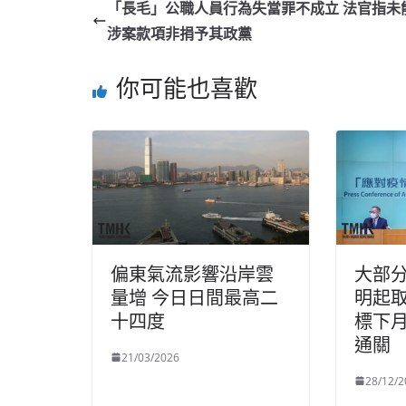
「長毛」公職人員行為失當罪不成立 法官指未
涉案款項非捐予其政黨
你可能也喜歡
偏東氣流影響沿岸雲
大部
量增 今日日間最高二
明起取
十四度
標下
通關
21/03/2026
28/12/2