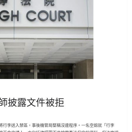
師披露文件被拒
將行李送入禁區，事後機管局堅稱沒違程序。一名空姐就「行李