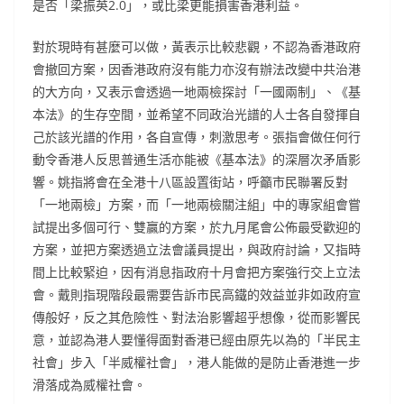
是否「梁振英2.0」，或比梁更能損害香港利益。
對於現時有甚麼可以做，黃表示比較悲觀，不認為香港政府
會撤回方案，因香港政府沒有能力亦沒有辦法改變中共治港
的大方向，又表示會透過一地兩檢探討「一國兩制」、《基
本法》的生存空間，並希望不同政治光譜的人士各自發揮自
己於該光譜的作用，各自宣傳，刺激思考。張指會做任何行
動令香港人反思普通生活亦能被《基本法》的深層次矛盾影
響。姚指將會在全港十八區設置街站，呼籲市民聯署反對
「一地兩檢」方案，而「一地兩檢關注組」中的專家組會嘗
試提出多個可行、雙贏的方案，於九月尾會公佈最受歡迎的
方案，並把方案透過立法會議員提出，與政府討論，又指時
間上比較緊迫，因有消息指政府十月會把方案強行交上立法
會。戴則指現階段最需要告訴市民高鐵的效益並非如政府宣
傳般好，反之其危險性、對法治影響超乎想像，從而影響民
意，並認為港人要懂得面對香港已經由原先以為的「半民主
社會」步入「半威權社會」，港人能做的是防止香港進一步
滑落成為威權社會。