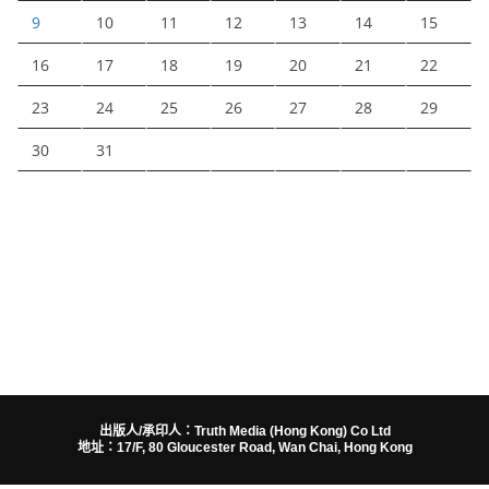
9
10
11
12
13
14
15
16
17
18
19
20
21
22
23
24
25
26
27
28
29
30
31
出版人/承印人：Truth Media (Hong Kong) Co Ltd
地址：17/F, 80 Gloucester Road, Wan Chai, Hong Kong