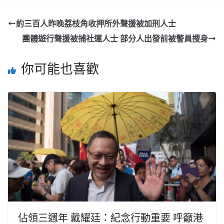
約三百人昨晚荔枝角收押所外聲援被加刑人士
團體遊行聲援被捕社運人士 部分人出發前被警員搜身
你可能也喜歡
佔領三週年 戴耀廷：紀念行動重要 呼籲港