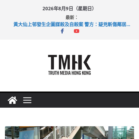
Skip
2026年8月9日（星期日）
to
最新：
目標九月發表首個五年規劃 李家超：研設機構代辦樓宇維修
content
黃大仙上邨發生企圖謀殺及自殺案 警方：疑兇斬傷鄰居後墮亡
拜仁熱身賽挫維拉 啟德主場館奪錦標
性罪行修例獲九成支持 鄧炳強：爭取今屆任期內完成立法
涉造假公屋富戶申報表 倉管員准保釋候訊