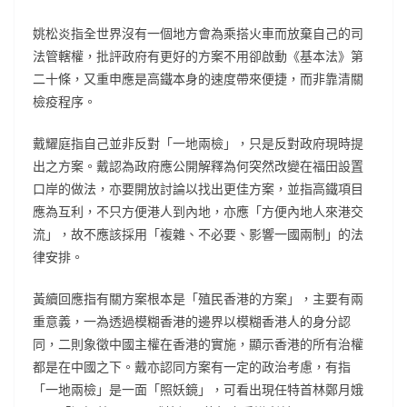
姚松炎指全世界沒有一個地方會為乘搭火車而放棄自己的司
法管轄權，批評政府有更好的方案不用卻啟動《基本法》第
二十條，又重申應是高鐵本身的速度帶來便捷，而非靠清關
檢疫程序。
戴耀庭指自己並非反對「一地兩檢」，只是反對政府現時提
出之方案。戴認為政府應公開解釋為何突然改變在福田設置
口岸的做法，亦要開放討論以找出更佳方案，並指高鐵項目
應為互利，不只方便港人到內地，亦應「方便內地人來港交
流」，故不應該採用「複雜、不必要、影響一國兩制」的法
律安排。
黃續回應指有關方案根本是「殖民香港的方案」，主要有兩
重意義，一為透過模糊香港的邊界以模糊香港人的身分認
同，二則象徵中國主權在香港的實施，顯示香港的所有治權
都是在中國之下。戴亦認同方案有一定的政治考慮，有指
「一地兩檢」是一面「照妖鏡」，可看出現任特首林鄭月娥