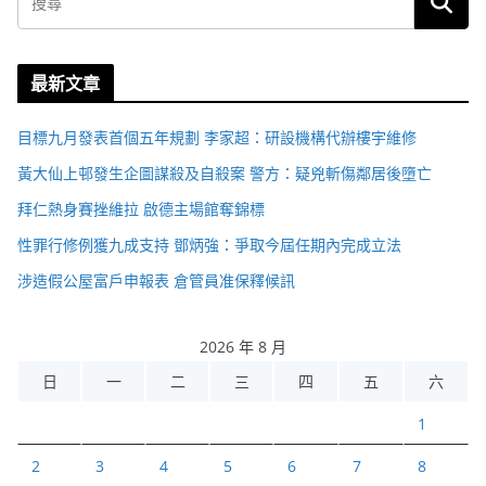
最新文章
目標九月發表首個五年規劃 李家超：研設機構代辦樓宇維修
黃大仙上邨發生企圖謀殺及自殺案 警方：疑兇斬傷鄰居後墮亡
拜仁熱身賽挫維拉 啟德主場館奪錦標
性罪行修例獲九成支持 鄧炳強：爭取今屆任期內完成立法
涉造假公屋富戶申報表 倉管員准保釋候訊
2026 年 8 月
日
一
二
三
四
五
六
1
2
3
4
5
6
7
8