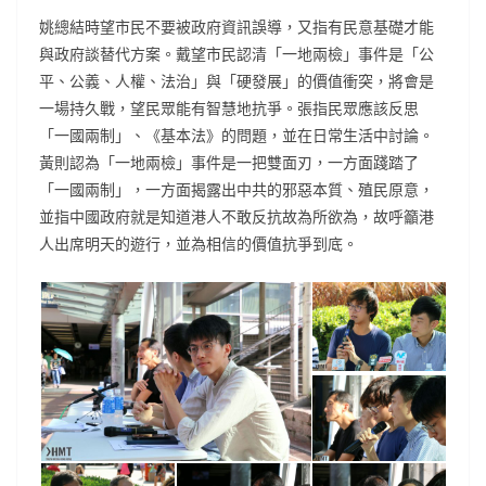
姚總結時望市民不要被政府資訊誤導，又指有民意基礎才能
與政府談替代方案。戴望市民認清「一地兩檢」事件是「公
平、公義、人權、法治」與「硬發展」的價值衝突，將會是
一場持久戰，望民眾能有智慧地抗爭。張指民眾應該反思
「一國兩制」、《基本法》的問題，並在日常生活中討論。
黃則認為「一地兩檢」事件是一把雙面刃，一方面踐踏了
「一國兩制」，一方面揭露出中共的邪惡本質、殖民原意，
並指中國政府就是知道港人不敢反抗故為所欲為，故呼籲港
人出席明天的遊行，並為相信的價值抗爭到底。