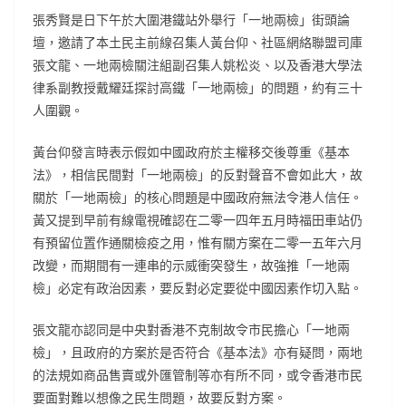
張秀賢是日下午於大圍港鐵站外舉行「一地兩檢」街頭論
壇，邀請了本土民主前線召集人黃台仰、社區網絡聯盟司庫
張文龍、一地兩檢關注組副召集人姚松炎、以及香港大學法
律系副教授戴耀廷探討高鐵「一地兩檢」的問題，約有三十
人圍觀。
黃台仰發言時表示假如中國政府於主權移交後尊重《基本
法》，相信民間對「一地兩檢」的反對聲音不會如此大，故
關於「一地兩檢」的核心問題是中國政府無法令港人信任。
黃又提到早前有線電視確認在二零一四年五月時福田車站仍
有預留位置作通關檢疫之用，惟有關方案在二零一五年六月
改變，而期間有一連串的示威衝突發生，故強推「一地兩
檢」必定有政治因素，要反對必定要從中國因素作切入點。
張文龍亦認同是中央對香港不克制故令市民擔心「一地兩
檢」，且政府的方案於是否符合《基本法》亦有疑問，兩地
的法規如商品售賣或外匯管制等亦有所不同，或令香港市民
要面對難以想像之民生問題，故要反對方案。