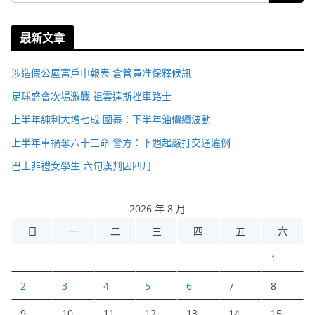
最新文章
涉造假公屋富戶申報表 倉管員准保釋候訊
足球盛會次場激戰 祖雲達斯挫車路士
上半年純利大增七成 國泰：下半年油價續波動
上半年車禍奪六十三命 警方：下週起嚴打交通違例
巴士非禮女學生 六旬漢判囚四月
2026 年 8 月
日
一
二
三
四
五
六
1
2
3
4
5
6
7
8
9
10
11
12
13
14
15