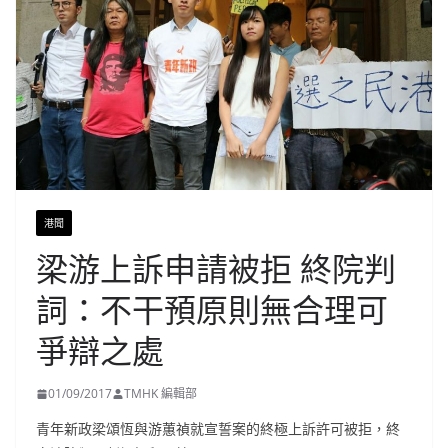
港聞
梁游上訴申請被拒 終院判
詞：不干預原則無合理可
爭辯之處
01/09/2017
TMHK 編輯部
青年新政梁頌恆與游蕙禎就宣誓案的終極上訴許可被拒，終