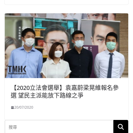
【2020立法會選舉】袁嘉蔚梁晃維報名參
選 望民主派能放下路線之爭
20/07/2020