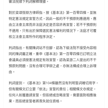
審法院頒下判詞解釋理據。
對於梁頌恆辯方律師指，按《基本法》第一百零四條，並無
特定憲法規定宣誓方式，因此一般的不干預原則應適用，應
由立法會主席而非法庭決定是否容許再宣誓；若不干預原則
不適用，只有出於保障選民憲法權利的情況下，法庭才可覆
核立法會主席所作的程序決定。
判詞指出，有關陳詞站不住腳，認為下級法院不接受內容相
同的陳詞屬正確，重申《基本法》第一百零四條已訂明立法
會議員必須按憲法規定有效宣誓，認為梁游二人提出的不干
預原則問題，沒有合理可爭辯之處，亦無法構成合理上訴理
由。
判詞提到，《基本法》第104條雖然沒有列明誓詞確切用字，
但有關條文訂立要「依法」宣誓的責任；相關條文亦規定，
任何人如獲邀請宣誓，但拒絕或忽略宣誓，需要面對相應後
果，而拒絕宣誓者將喪失就任資格。