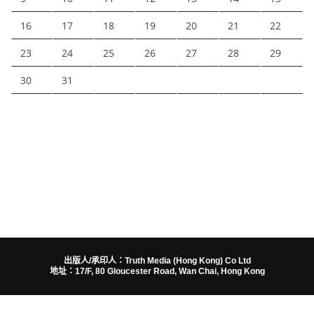
16
17
18
19
20
21
22
23
24
25
26
27
28
29
30
31
出版人/承印人：Truth Media (Hong Kong) Co Ltd
地址：17/F, 80 Gloucester Road, Wan Chai, Hong Kong