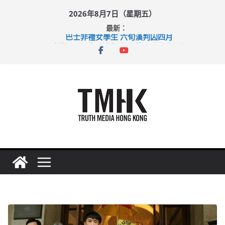
Skip
2026年8月7日（星期五）
to
最新：
content
巴士非禮女學生 六旬漢判囚四月
涉造假公屋富戶申報表 倉管員准保釋候訊
足球盛會次場激戰 祖雲達斯挫車路士
上半年純利大增七成 國泰：下半年油價續波動
上半年車禍奪六十三命 警方：下週起嚴打交通違例