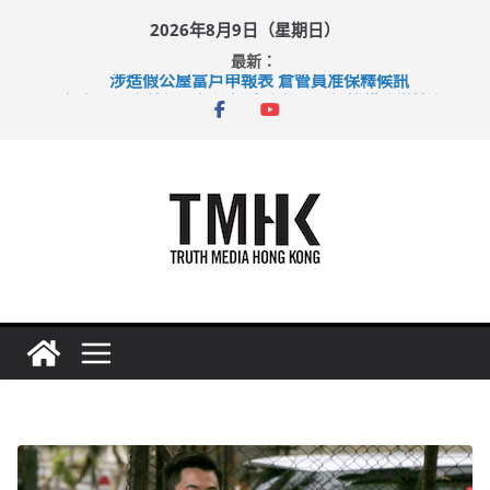
Skip
2026年8月9日（星期日）
to
最新：
content
涉造假公屋富戶申報表 倉管員准保釋候訊
目標九月發表首個五年規劃 李家超：研設機構代辦樓宇維修
黃大仙上邨發生企圖謀殺及自殺案 警方：疑兇斬傷鄰居後墮亡
拜仁熱身賽挫維拉 啟德主場館奪錦標
性罪行修例獲九成支持 鄧炳強：爭取今屆任期內完成立法