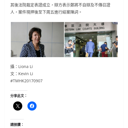
其後法院裁定表證成立，辯方表示鄭將不自辯及不傳召證
人，案件現押後至下周五進行結案陳詞。
攝：Liona Li
文：Kevin Li
#TMHK20170907
分享此文：
請按讚：