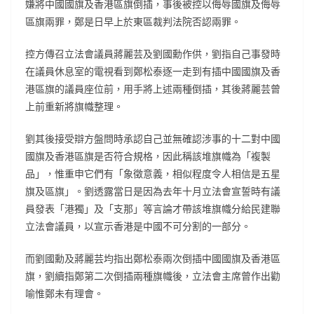
嫌將中國國旗及香港區旗倒插，事後被控以侮辱國旗及侮辱
區旗兩罪，鄭是日早上於東區裁判法院否認兩罪。
控方傳召立法會議員蔣麗芸及劉國勳作供，劉指自己事發時
在議員休息室的電視看到鄭松泰逐一走到有插中國國旗及香
港區旗的議員座位前，用手將上述兩種倒插，其後蔣麗芸曾
上前重新將旗幟整理。
劉其後接受辯方盤問時承認自己並無確認涉事的十二對中國
國旗及香港區旗是否符合規格，因此稱該堆旗幟為「複製
品」，惟重申它們有「象徵意義，相似程度令人相信是五星
旗及區旗」。劉透露當日是因為去年十月立法會宣誓時有議
員發表「港獨」及「支那」等言論才帶該堆旗幟分給民建聯
立法會議員，以宣示香港是中國不可分割的一部分。
而劉國勳及蔣麗芸均指出鄭松泰兩次倒插中國國旗及香港區
旗，劉續指鄭第二次倒插兩種旗幟後，立法會主席曾作出勸
喻惟鄭未有理會。