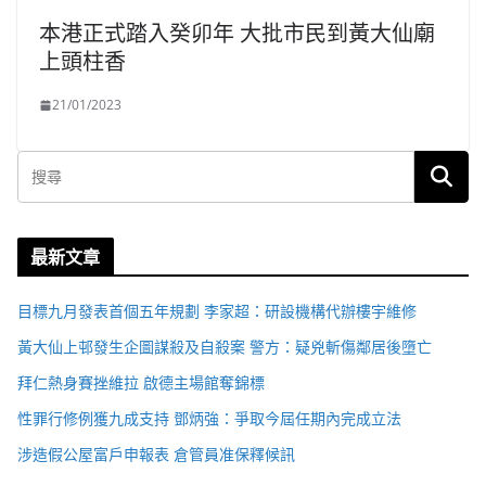
本港正式踏入癸卯年 大批市民到黃大仙廟
上頭柱香
21/01/2023
最新文章
目標九月發表首個五年規劃 李家超：研設機構代辦樓宇維修
黃大仙上邨發生企圖謀殺及自殺案 警方：疑兇斬傷鄰居後墮亡
拜仁熱身賽挫維拉 啟德主場館奪錦標
性罪行修例獲九成支持 鄧炳強：爭取今屆任期內完成立法
涉造假公屋富戶申報表 倉管員准保釋候訊