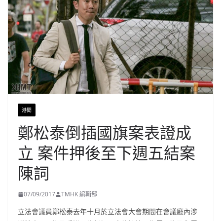
港聞
鄭松泰倒插國旗案表證成
立 案件押後至下週五結案
陳詞
07/09/2017
TMHK 編輯部
立法會議員鄭松泰去年十月於立法會大會期間在會議廳內涉