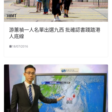
游蕙禎一人名單出選九西 批確認書踐踏港
人底線
18/07/2016