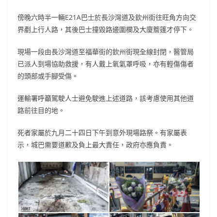
傍晚六時半一輛E21A巴士於長沙灣道及欽州街往旺角方向交
界剷上行人路，其後巴士撞毀路邊圍欄及大廈簷篷才停下。
現場一段由長沙灣道至福華街的欽州街現全線封閉，醫管局
已派人到場協助救援，有人戴上氧氣罩呼吸，亦有輕傷傷者
的頭部或手腳受傷。
運輸署呼籲駕駛人士避免駛進上述道路，該考慮使用其他道
路前往目的地。
死者家屬於九月二十四日下午到意外現場路祭。有家屬表
示，城巴需要道歉及負上最大責任，政府亦應負責。