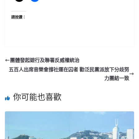
請按讚：
團體發起遊行及聯署反威權統治
五百人出席音樂會撐社運在囚者 勸泛民黨派放下分歧努
力團結一致
你可能也喜歡