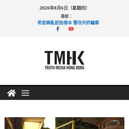
Skip
2026年8月6日（星期四）
to
最新：
content
希愈調亂胚胎樣本 警改列詐騙案
足球盛會次場激戰 祖雲達斯挫車路士
上半年純利大增七成 國泰：下半年油價續波動
上半年車禍奪六十三命 警方：下週起嚴打交通違例
巴士非禮女學生 六旬漢判囚四月