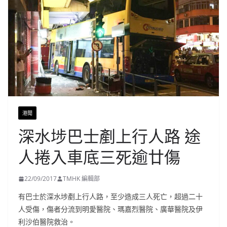
港聞
深水埗巴士剷上行人路 途
人捲入車底三死逾廿傷
22/09/2017
TMHK 編輯部
有巴士於深水埗剷上行人路，至少造成三人死亡，超過二十
人受傷，傷者分流到明愛醫院、瑪嘉烈醫院、廣華醫院及伊
利沙伯醫院救治。