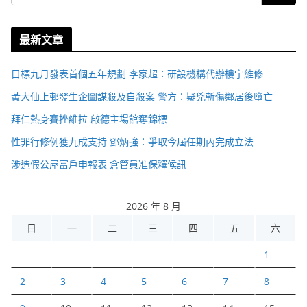
最新文章
目標九月發表首個五年規劃 李家超：研設機構代辦樓宇維修
黃大仙上邨發生企圖謀殺及自殺案 警方：疑兇斬傷鄰居後墮亡
拜仁熱身賽挫維拉 啟德主場館奪錦標
性罪行修例獲九成支持 鄧炳強：爭取今屆任期內完成立法
涉造假公屋富戶申報表 倉管員准保釋候訊
2026 年 8 月
日
一
二
三
四
五
六
1
2
3
4
5
6
7
8