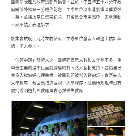
團體傍晚起於政府總部外集會，並於下午五時五十八分在政
府總部外默站三分鐘作紀念，主辦單位以水蒸氣重演催淚彈
一幕，並播放當日聲帶紀念，其後集會市民高呼「雨傘運動
不屈不饒」表達訴求。
該集會於晚上九時左右結束，主辦單位發言人韓連山估計超
過一千人參加。
「佔領中環」發起人之一戴耀廷表示人數和去年差不多，重
申最主要的是市民面對威權時有同路人互相支持，並指自己
會為入獄做好心理準備。被問到若被判入獄的話，會否失去
大學教席，戴回應指這要視乎大學程序，據他所知現時沒有
規則說明遭判監教職員會必然喪失教席。