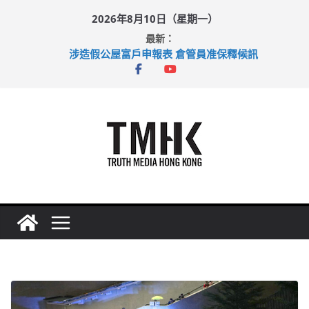
Skip
2026年8月10日（星期一）
to
最新：
content
涉造假公屋富戶申報表 倉管員准保釋候訊
目標九月發表首個五年規劃 李家超：研設機構代辦樓宇維修
黃大仙上邨發生企圖謀殺及自殺案 警方：疑兇斬傷鄰居後墮亡
拜仁熱身賽挫維拉 啟德主場館奪錦標
性罪行修例獲九成支持 鄧炳強：爭取今屆任期內完成立法