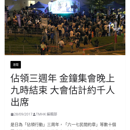
港聞
佔領三週年 金鐘集會晚上
九時結束 大會估計約千人
出席
28/09/2017
TMHK 編輯部
是日為「佔領行動」三周年，「六一七民間約章」等數十個