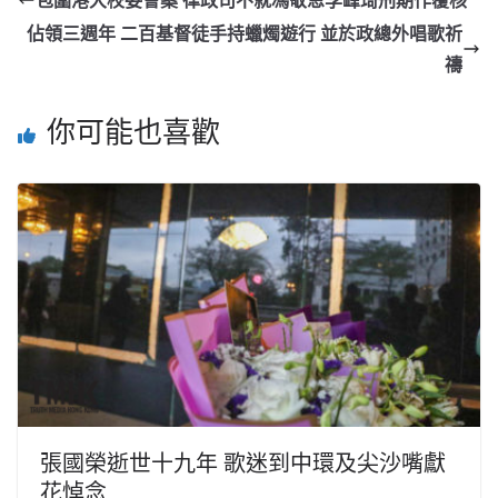
包圍港大校委會案 律政司不就馮敬恩李峰琦刑期作覆核
佔領三週年 二百基督徒手持蠟燭遊行 並於政總外唱歌祈
禱
你可能也喜歡
張國榮逝世十九年 歌迷到中環及尖沙嘴獻
花悼念