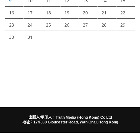
9
10
11
12
13
14
15
16
17
18
19
20
21
22
23
24
25
26
27
28
29
30
31
出版人/承印人：Truth Media (Hong Kong) Co Ltd
地址：17/F, 80 Gloucester Road, Wan Chai, Hong Kong