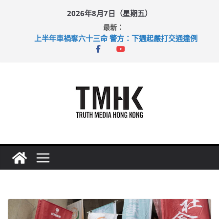
Skip
2026年8月7日（星期五）
to
最新：
content
上半年車禍奪六十三命 警方：下週起嚴打交通違例
性罪行修例獲九成支持 鄧炳強：爭取今屆任期內完成立法
涉造假公屋富戶申報表 倉管員准保釋候訊
足球盛會次場激戰 祖雲達斯挫車路士
上半年純利大增七成 國泰：下半年油價續波動