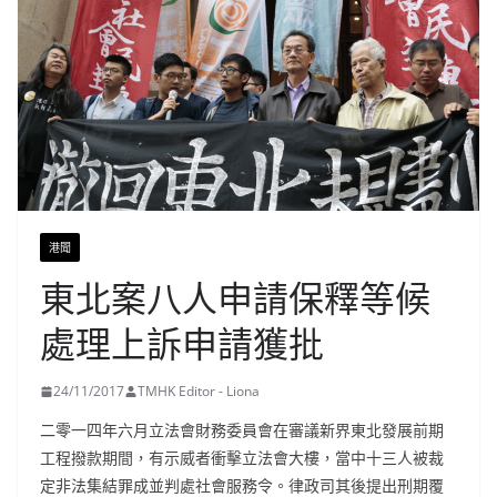
港聞
東北案八人申請保釋等候
處理上訴申請獲批
24/11/2017
TMHK Editor - Liona
二零一四年六月立法會財務委員會在審議新界東北發展前期
工程撥款期間，有示威者衝擊立法會大樓，當中十三人被裁
定非法集結罪成並判處社會服務令。律政司其後提出刑期覆