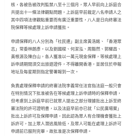
核，各被告被改判監禁八至十三個月，眾人早前向上訴庭合
共提出十一條法律觀點問題，上訴庭早前裁定八名申請人之
其中四項法律觀點重要而有廣泛重要性，八人是日向終審法
院保釋等候處理上訴申請獲批。
申請保釋的八人分別為「社民連」副主席黃浩銘、「香港眾
志」常委林朗彥，以及劉國樑、何潔泓、周豁然、郭耀昌、
黃根源及陳白山，各人獲准以一萬元現金保釋，等候處理上
訴申請期間須交出旅遊證件，不得離開香港，並居住於申報
地址及每星期到指定警署報到一次。
負責處理保釋申請的終審法院李義常任法官指法庭一般只會
在特別情況下批准被告在等候處理上訴申請時的保釋申請，
但考慮到上訴庭早前已就眾人提出之部分理據批出上訴至終
審法院的許可證明書，以及法庭早前亦已就「公民廣場案」
批出上訴許可及保釋申請，因此認為眾人有合理機會獲批上
訴許可，加上眾人潛逃風險低，及眾人可能在處理上訴許可
申請前已服刑完畢，故批准是次保釋申請。