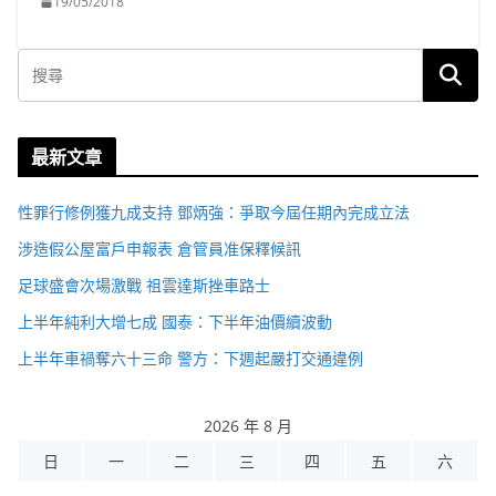
19/05/2018
最新文章
性罪行修例獲九成支持 鄧炳強：爭取今屆任期內完成立法
涉造假公屋富戶申報表 倉管員准保釋候訊
足球盛會次場激戰 祖雲達斯挫車路士
上半年純利大增七成 國泰：下半年油價續波動
上半年車禍奪六十三命 警方：下週起嚴打交通違例
2026 年 8 月
日
一
二
三
四
五
六