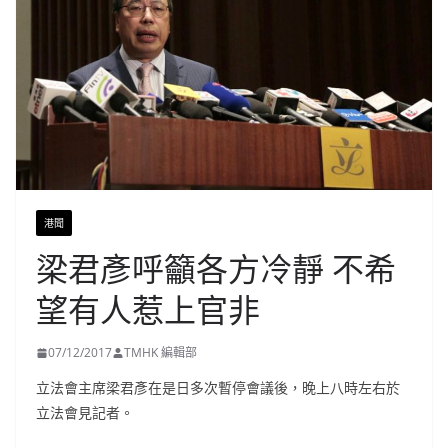
港聞
梁君彥呼籲各方冷靜 不希
望有人惹上官非
07/12/2017
TMHK 編輯部
立法會主席梁君彥在是日多次暫停會議後，晚上八時左右於
立法會見記者。