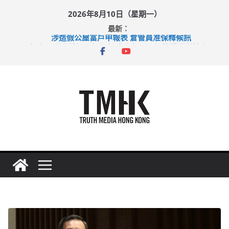
Skip
2026年8月10日（星期一）
to
最新：
content
涉造假公屋富戶申報表 倉管員准保釋候訊
目標九月發表首個五年規劃 李家超：研設機構代辦樓宇維修
黃大仙上邨發生企圖謀殺及自殺案 警方：疑兇斬傷鄰居後墮亡
拜仁熱身賽挫維拉 啟德主場館奪錦標
性罪行修例獲九成支持 鄧炳強：爭取今屆任期內完成立法