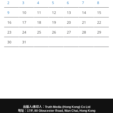
2
3
4
5
6
7
8
9
10
11
12
13
14
15
16
17
18
19
20
21
22
23
24
25
26
27
28
29
30
31
出版人/承印人：Truth Media (Hong Kong) Co Ltd
地址：17/F, 80 Gloucester Road, Wan Chai, Hong Kong