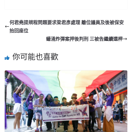
何君堯提規程問題要求梁君彥處理 離位議員及後被保安
抬回座位
蠔涌炸彈案押後判刑 三被告繼續還柙
你可能也喜歡