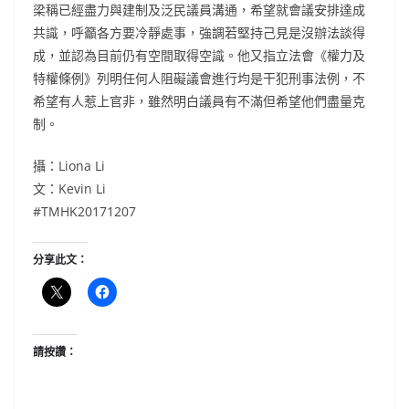
梁稱已經盡力與建制及泛民議員溝通，希望就會議安排達成
共識，呼籲各方要冷靜處事，強調若堅持己見是沒辦法談得
成，並認為目前仍有空間取得空識。他又指立法會《權力及
特權條例》列明任何人阻礙議會進行均是干犯刑事法例，不
希望有人惹上官非，雖然明白議員有不滿但希望他們盡量克
制。
攝：Liona Li
文：Kevin Li
#
TMHK20171207
分享此文：
請按讚：