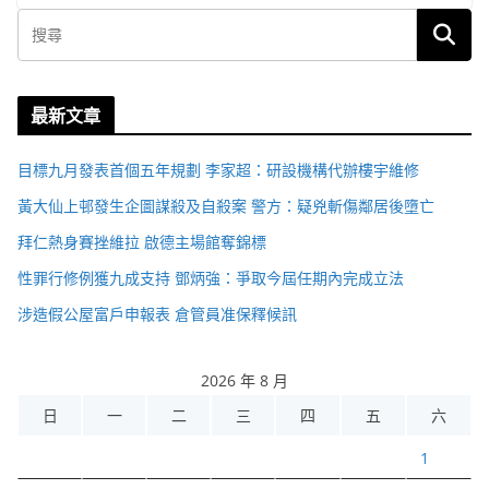
最新文章
目標九月發表首個五年規劃 李家超：研設機構代辦樓宇維修
黃大仙上邨發生企圖謀殺及自殺案 警方：疑兇斬傷鄰居後墮亡
拜仁熱身賽挫維拉 啟德主場館奪錦標
性罪行修例獲九成支持 鄧炳強：爭取今屆任期內完成立法
涉造假公屋富戶申報表 倉管員准保釋候訊
2026 年 8 月
日
一
二
三
四
五
六
1