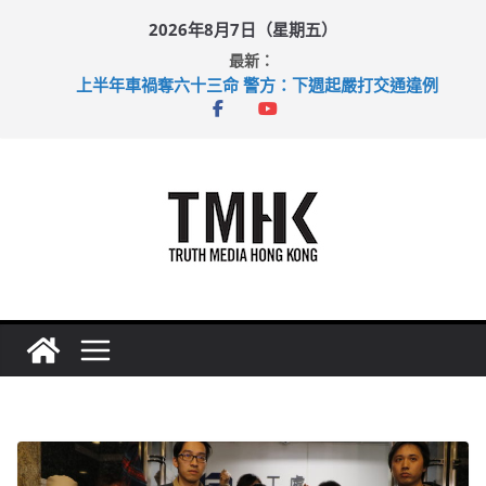
Skip
2026年8月7日（星期五）
to
最新：
content
上半年車禍奪六十三命 警方：下週起嚴打交通違例
性罪行修例獲九成支持 鄧炳強：爭取今屆任期內完成立法
涉造假公屋富戶申報表 倉管員准保釋候訊
足球盛會次場激戰 祖雲達斯挫車路士
上半年純利大增七成 國泰：下半年油價續波動