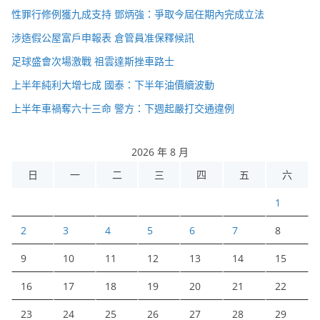
性罪行修例獲九成支持 鄧炳強：爭取今屆任期內完成立法
涉造假公屋富戶申報表 倉管員准保釋候訊
足球盛會次場激戰 祖雲達斯挫車路士
上半年純利大增七成 國泰：下半年油價續波動
上半年車禍奪六十三命 警方：下週起嚴打交通違例
2026 年 8 月
日
一
二
三
四
五
六
1
2
3
4
5
6
7
8
9
10
11
12
13
14
15
16
17
18
19
20
21
22
23
24
25
26
27
28
29