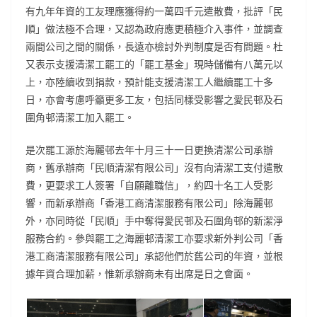
有九年年資的工友理應獲得約一萬四千元遣散費，批評「民
順」做法極不合理，又認為政府應更積極介入事件，並調查
兩間公司之間的關係，長遠亦檢討外判制度是否有問題。杜
又表示支援清潔工罷工的「罷工基金」現時儲備有八萬元以
上，亦陸續收到捐款，預計能支援清潔工人繼續罷工十多
日，亦會考慮呼籲更多工友，包括同樣受影響之愛民邨及石
圍角邨清潔工加入罷工。
是次罷工源於海麗邨去年十月三十一日更換清潔公司承辦
商，舊承辦商「民順清潔有限公司」沒有向清潔工支付遣散
費，更要求工人簽署「自願離職信」，約四十名工人受影
響，而新承辦商「香港工商清潔服務有限公司」除海麗邨
外，亦同時從「民順」手中奪得愛民邨及石圍角邨的新潔淨
服務合約。參與罷工之海麗邨清潔工亦要求新外判公司「香
港工商清潔服務有限公司」承認他們於舊公司的年資，並根
據年資合理加薪，惟新承辦商未有出席是日之會面。