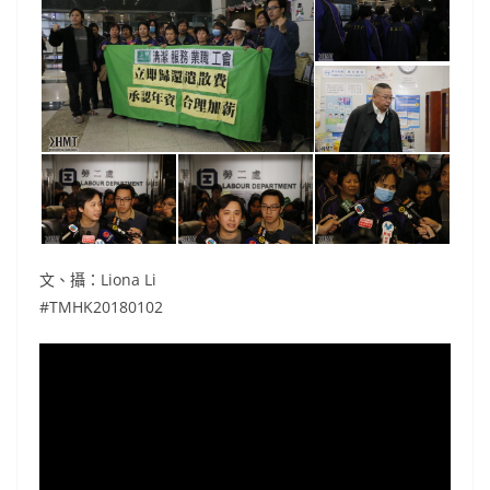
文、攝：Liona Li
#TMHK20180102