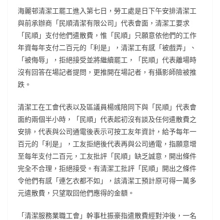
海麗邨清潔工罷工進入第七日，勞工處是日下午安排清潔工
與前承辦商「民順清潔有限公司」代表會面，清潔工要求
「民順」支付他們遣散費，惟「民順」只願意依他們的工作
年資每年支付二百元的「利是」，清潔工有感「被戲弄」、
「被侮辱」，拒絕接受並將繼續罷工，「民順」代表離場時
沒有回答在場記者提問，更推開在場記者，有攝影師險被推
跌。
清潔工在工會代表以及區議員楊彧陪同下與「民順」代表會
面約兩個半小時，「民順」代表起初沒有談及任何遣散費之
安排，代表與公司通電後表示可按工友年資計，給予每年一
百元的「利是」，工友拒絕後代表再與公司通電，指願意增
至每年支付二百元，工友批評「民順」缺乏誠意，開出條件
完全不合理，拒絕接受。有清潔工批評「民順」開出之條件
令他們有感「連乞衣都不如」，該清潔工預計原可得一萬多
元遣散費，只望取回他們應得的金額。
「清潔服務業職工會」幹事杜振豪指遣散費經對沖後，一名