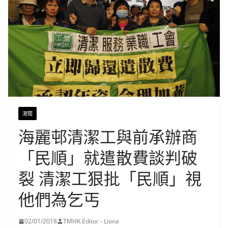
港聞
海麗邨清潔工與前承辦商
「民順」就遣散費談判破
裂 清潔工狠批「民順」視
他們為乞丐
02/01/2018
TMHK Editor - Liona