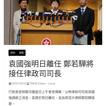
即時
港聞
袁國強明日離任 鄭若驊將
接任律政司司長
05/01/2018
TMHK Editor - Liona
行政長官林鄭月娥是日上午會見傳媒，公佈律政司司長袁國
強請辭之消息。袁將於明日離任，並由資深大律師鄭若驊接
替。