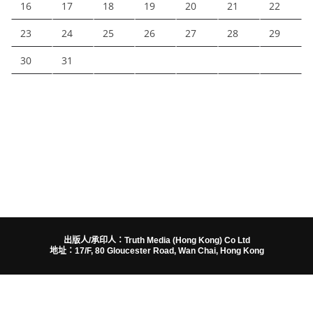
16
17
18
19
20
21
22
23
24
25
26
27
28
29
30
31
出版人/承印人：Truth Media (Hong Kong) Co Ltd
地址：17/F, 80 Gloucester Road, Wan Chai, Hong Kong