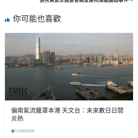
張秀賢要求競委會調查屋苑懷疑圍標事件
你可能也喜歡
偏南氣流籠罩本港 天文台：未來數日日間
炎熱
12/04/2026