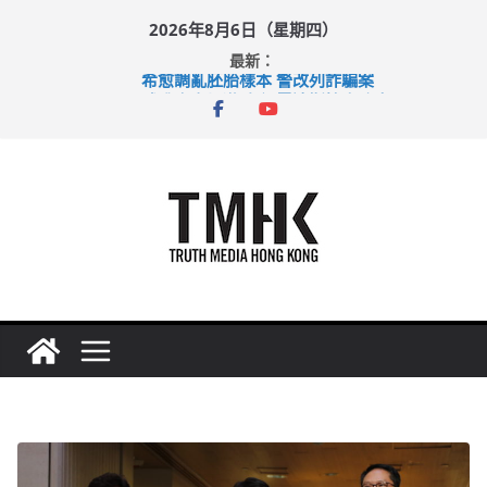
Skip
2026年8月6日（星期四）
to
最新：
content
希愈調亂胚胎樣本 警改列詐騙案
足球盛會次場激戰 祖雲達斯挫車路士
上半年純利大增七成 國泰：下半年油價續波動
上半年車禍奪六十三命 警方：下週起嚴打交通違例
巴士非禮女學生 六旬漢判囚四月