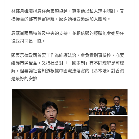
林鄭月娥讚揚袁任內表現卓越，尊重他以私人理由請辭，又
指接替的鄭有豐富經驗，感謝她接受邀請加入團隊。
袁感謝兩屆特首及中央的支持，並相信鄭的經驗能令她勝任
律政司司長一職。
鄭表示律政司首要工作為維護法治，會負責刑事檢控，亦要
維護市民權益，又指社會對「一國兩制」有不同理解是可理
解，但要讓社會知道根據中國憲法落實的《基本法》對香港
是最好的安排。