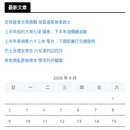
最新文章
足球盛會次場激戰 祖雲達斯挫車路士
上半年純利大增七成 國泰：下半年油價續波動
上半年車禍奪六十三命 警方：下週起嚴打交通違例
巴士非禮女學生 六旬漢判囚四月
希愈調亂胚胎樣本 警改列詐騙案
2026 年 8 月
日
一
二
三
四
五
六
1
2
3
4
5
6
7
8
9
10
11
12
13
14
15