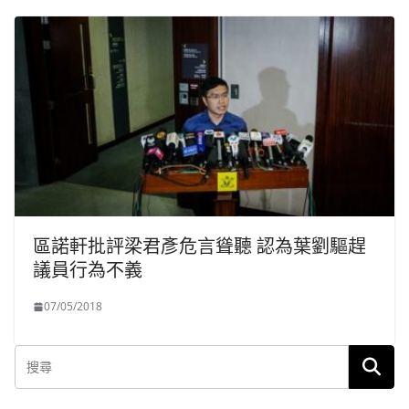
區諾軒批評梁君彥危言聳聽 認為葉劉驅趕
議員行為不義
07/05/2018