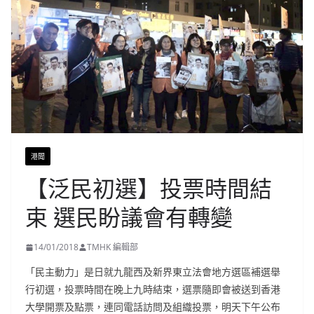
港聞
【泛民初選】投票時間結
束 選民盼議會有轉變
14/01/2018
TMHK 編輯部
「民主動力」是日就九龍西及新界東立法會地方選區補選舉
行初選，投票時間在晚上九時結束，選票隨即會被送到香港
大學開票及點票，連同電話訪問及組織投票，明天下午公布