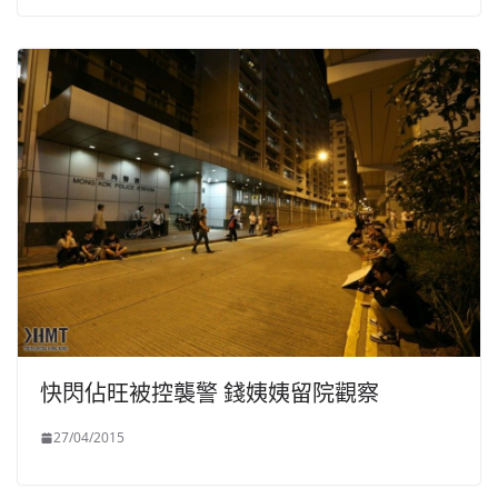
快閃佔旺被控襲警 錢姨姨留院觀察
27/04/2015