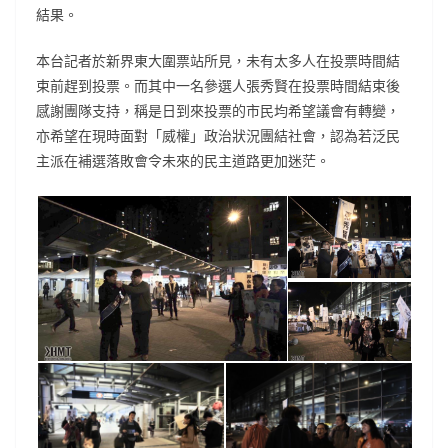
結果。
本台記者於新界東大圍票站所見，未有太多人在投票時間結
束前趕到投票。而其中一名參選人張秀賢在投票時間結束後
感謝團隊支持，稱是日到來投票的市民均希望議會有轉變，
亦希望在現時面對「威權」政治狀況團結社會，認為若泛民
主派在補選落敗會令未來的民主道路更加迷茫。