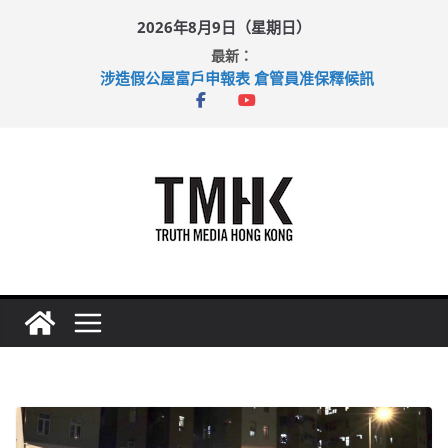
Skip
2026年8月9日（星期日）
to
最新：
content
涉造假公屋富戶申報表 倉管員准保釋候訊
目標九月發表首個五年規劃 李家超：研設機構代辦樓宇維修
黃大仙上邨發生企圖謀殺及自殺案 警方：疑兇斬傷鄰居後墮亡
拜仁熱身賽挫維拉 啟德主場館奪錦標
性罪行修例獲九成支持 鄧炳強：爭取今屆任期內完成立法