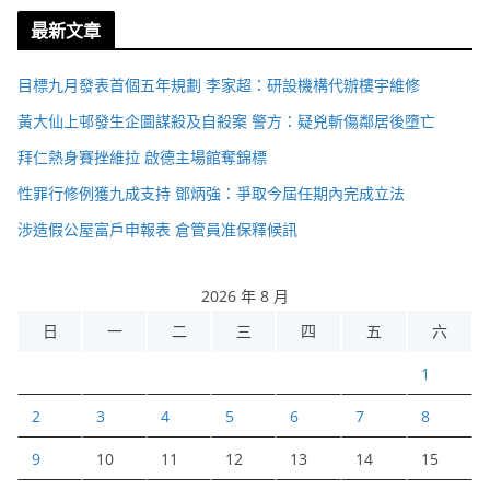
最新文章
目標九月發表首個五年規劃 李家超：研設機構代辦樓宇維修
黃大仙上邨發生企圖謀殺及自殺案 警方：疑兇斬傷鄰居後墮亡
拜仁熱身賽挫維拉 啟德主場館奪錦標
性罪行修例獲九成支持 鄧炳強：爭取今屆任期內完成立法
涉造假公屋富戶申報表 倉管員准保釋候訊
2026 年 8 月
日
一
二
三
四
五
六
1
2
3
4
5
6
7
8
9
10
11
12
13
14
15