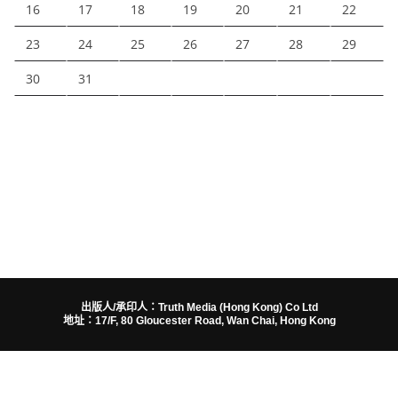
16
17
18
19
20
21
22
23
24
25
26
27
28
29
30
31
出版人/承印人：Truth Media (Hong Kong) Co Ltd
地址：17/F, 80 Gloucester Road, Wan Chai, Hong Kong