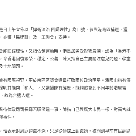
是日上午宣佈以「捍衛法治 回歸理性」為口號，參與港島區補選，獲
，亦獲「民建聯」及「工聯會」支持。
會能回歸理性，又指佔領運動時，港島居民受影響最深，認為「香港不
，令香港回復繁榮、穩定、公義。陳又指自己主要關注虐兒問題、學童
及土地問題。
擁有國際視野，更於南區區議會選舉打敗兩位政治明星。潘國山指有傳
證明其能夠「和人」，又讚揚陳有經歷，能夠體會到不同年齡階層需
」，故為合適人選。
看待律政司司長鄭若驊僭建一事，陳指自己與廣大市民一樣，對高官誠
釋事件。
，惟表示對周庭認識不深，只是從傳媒上認識她。被問到早前有民調顯