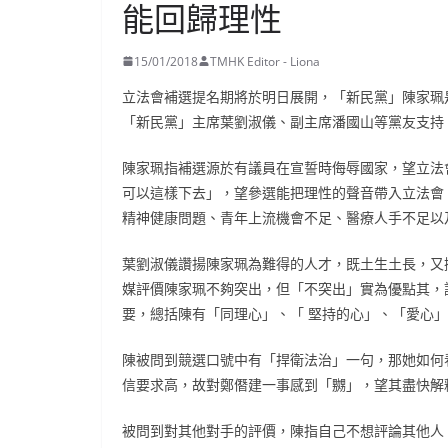
能回歸理性
15/01/2018
TMHK Editor - Liona
立法會補選提名期將於明日展開，「新民黨」陳家珮
「新民黨」主席葉劉淑儀、副主席潘國山等黨友支持
陳家珮指補選源於有議員在宣誓時侮辱國家，望立法
可以這樣下去」，望參選能把理性的聲音帶入立法會
精神健康問題、青年上流機會不足、醫療人手不足以
葉劉淑儀讚揚陳家珮為難得的人才，既土生土長，又
媒評價陳家珮不夠突出，但「不突出」實為優點其，
要，總括陳有「同理心」、「 堅持的心」、「愛心
陳被問到競選口號中有「捍衛法治」一句，那她如何
信要求高，故對鄭僭建一事感到「嬲」，望其盡快解
被問到對其他對手的評價，陳指自己不想評論其他人