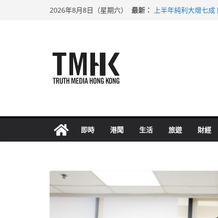
Skip
最新：
上半年純利大增七成
2026年8月8日（星期六）
to
拜仁熱身賽挫維拉 
性罪行修例獲九成支
content
涉造假公屋富戶申報
足球盛會次場激戰 
即時
港聞
生活
旅遊
財經