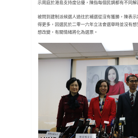
示周庭於港島支持度佔優，陳指每個民調都有不同解
被問到建制派候選人過往於補選從沒有獲勝，陳表示
得更多，因選民於二零一六年立法會選舉時並沒有想
想改變，有關情緒將化為選票。