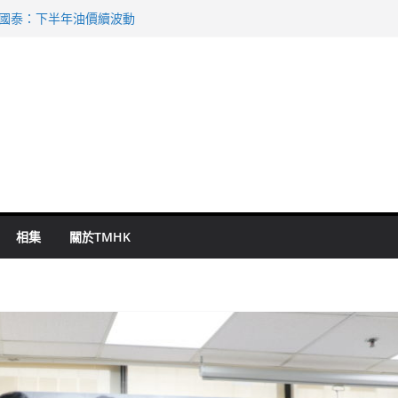
 國泰：下半年油價續波動
啟德主場館奪錦標
持 鄧炳強：爭取今屆任期內完成立法
表 倉管員准保釋候訊
祖雲達斯挫車路士
相集
關於TMHK