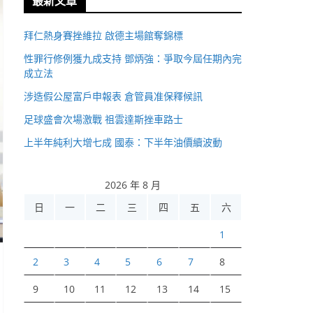
最新文章
拜仁熱身賽挫維拉 啟德主場館奪錦標
性罪行修例獲九成支持 鄧炳強：爭取今屆任期內完
成立法
涉造假公屋富戶申報表 倉管員准保釋候訊
足球盛會次場激戰 祖雲達斯挫車路士
上半年純利大增七成 國泰：下半年油價續波動
2026 年 8 月
日
一
二
三
四
五
六
1
2
3
4
5
6
7
8
9
10
11
12
13
14
15