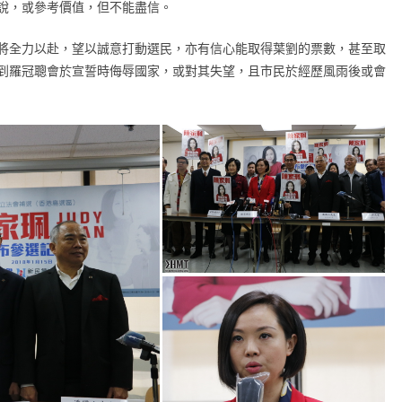
說，或參考價值，但不能盡信。
將全力以赴，望以誠意打動選民，亦有信心能取得葉劉的票數，甚至取
到羅冠聰會於宣誓時侮辱國家，或對其失望，且市民於經歷風雨後或會