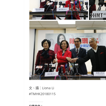
文、攝：Liona Li
#TMHK20180115