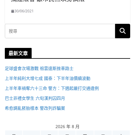
30/06/2021
最新文章
足球盛會次場激戰 祖雲達斯挫車路士
上半年純利大增七成 國泰：下半年油價續波動
上半年車禍奪六十三命 警方：下週起嚴打交通違例
巴士非禮女學生 六旬漢判囚四月
希愈調亂胚胎樣本 警改列詐騙案
2026 年 8 月