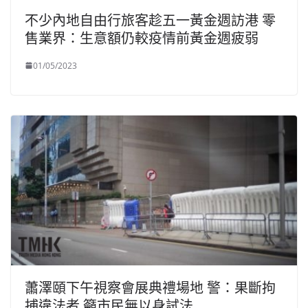
不少內地自由行旅客趁五一黃金週訪港 零
售業界：生意額仍較疫情前黃金週疲弱
01/05/2023
蕭澤頤下午視察會展典禮場地 警：果斷拘
捕違法者 籲市民無以身試法