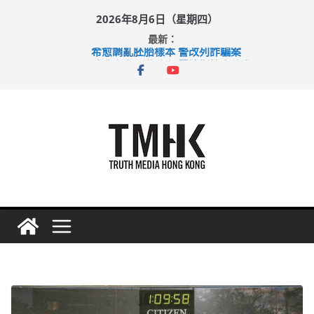
Skip
2026年8月6日（星期四）
to
最新：
content
希愈調亂胚胎樣本 警改列詐騙案
足球盛會次場激戰 祖雲達斯挫車路士
上半年純利大增七成 國泰：下半年油價續波動
上半年車禍奪六十三命 警方：下週起嚴打交通違例
巴士非禮女學生 六旬漢判囚四月