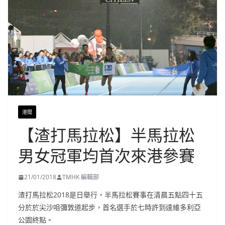
港聞
【渣打馬拉松】半馬拉松
男女冠軍均首次來港參賽
21/01/2018
TMHK 編輯部
渣打馬拉松2018是日舉行，半馬拉松賽事在清晨五點四十五
分於於尖沙咀彌敦道起步，首名選手於七時許到達維多利亞
公園終點。