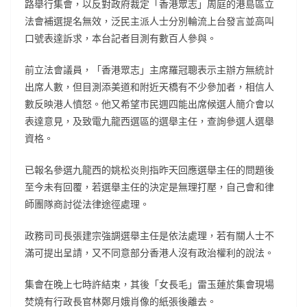
路舉行集會，以反對政府裁定「香港眾志」周庭的港島區立
法會補選提名無效，泛民主派人士分別輪流上台發言並高叫
口號表達訴求，本台記者目測有數百人參與。
前立法會議員，「香港眾志」主席羅冠聰表示主辦方無統計
出席人數，但目測添美道和附近天橋有不少參加者，相信人
數反映港人憤怒。他又希望市民週四能出席候選人簡介會以
表達意見，及致電九龍西選區的選舉主任，查詢參選人選舉
資格。
已報名參選九龍西的姚松炎則指昨天回應選舉主任的問題後
至今未有回覆，若選舉主任的決定是無理打壓，自己會和律
師團隊商討從法律途徑處理。
政務司司長張建宗強調選舉主任是依法處理，若有關人士不
滿可提出呈請，又不同意部分香港人沒有政治權利的說法。
集會在晚上七時許結束，其後「女長毛」雷玉蓮於集會現場
焚燒有行政長官林鄭月娥肖像的紙張後離去。