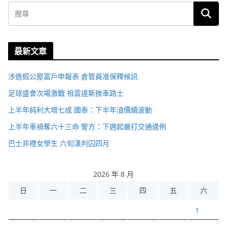
最新文章
涉造假公屋富戶申報表 倉管員准保釋候訊
足球盛會次場激戰 祖雲達斯挫車路士
上半年純利大增七成 國泰：下半年油價續波動
上半年車禍奪六十三命 警方：下週起嚴打交通違例
巴士非禮女學生 六旬漢判囚四月
2026 年 8 月
日
一
二
三
四
五
六
1