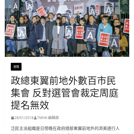
港聞
政總東翼前地外數百市民
集會 反對選管會裁定周庭
提名無效
28/01/2018
TMHK 編輯部
泛民主派組織是日傍晚在政府總部東翼前地外的添美道行人