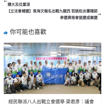
積大及位置深
【立法會補選】袁海文報名出戰九龍西 若姚松炎獲確認
參選資格會退選或棄選
你可能也喜歡
經民聯派八人出戰立會選舉 梁君彥：議會