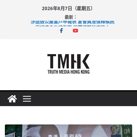
Skip
2026年8月7日（星期五）
to
最新：
content
涉造假公屋富戶申報表 倉管員准保釋候訊
足球盛會次場激戰 祖雲達斯挫車路士
上半年純利大增七成 國泰：下半年油價續波動
上半年車禍奪六十三命 警方：下週起嚴打交通違例
巴士非禮女學生 六旬漢判囚四月