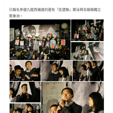
已報名參選九龍西補選的還有「民建聯」鄭泳舜及報稱獨立
蔡東洲。