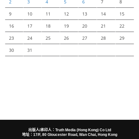
2
3
4
5
6
7
8
9
10
11
12
13
14
15
16
17
18
19
20
21
22
23
24
25
26
27
28
29
30
31
出版人/承印人：Truth Media (Hong Kong) Co Ltd
地址：17/F, 80 Gloucester Road, Wan Chai, Hong Kong