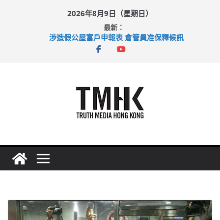
Skip
2026年8月9日（星期日）
to
最新：
content
涉造假公屋富戶申報表 倉管員准保釋候訊
目標九月發表首個五年規劃 李家超：研設機構代辦樓宇維修
黃大仙上邨發生企圖謀殺及自殺案 警方：疑兇斬傷鄰居後墮亡
拜仁熱身賽挫維拉 啟德主場館奪錦標
性罪行修例獲九成支持 鄧炳強：爭取今屆任期內完成立法