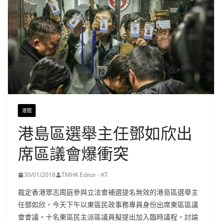
港聞
港島區選舉主任鄧如欣出
席區議會爆衝突
30/01/2018
TMHK Editor - KT
裁定香港眾志周庭參與立法會補選提名無效的港島區選舉主
任鄧如欣，今天下午以東區民政事務專員身份出席東區區議
會會議。十名東區民主派區議員擬提出加入臨時議程，討論