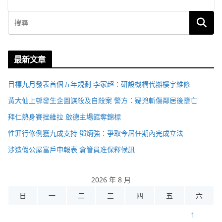
最新文章
目標九月發表首個五年規劃 李家超：研設機構代辦樓宇維修
黃大仙上邨發生企圖謀殺及自殺案 警方：疑兇斬傷鄰居後墮亡
拜仁熱身賽挫維拉 啟德主場館奪錦標
性罪行修例獲九成支持 鄧炳強：爭取今屆任期內完成立法
涉造假公屋富戶申報表 倉管員准保釋候訊
2026 年 8 月
日
一
二
三
四
五
六
1