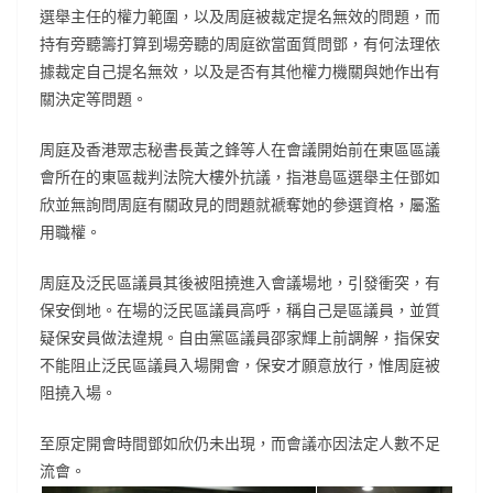
選舉主任的權力範圍，以及周庭被裁定提名無效的問題，而
持有旁聽籌打算到場旁聽的周庭欲當面質問鄧，有何法理依
據裁定自己提名無效，以及是否有其他權力機關與她作出有
關決定等問題。
周庭及香港眾志秘書長黃之鋒等人在會議開始前在東區區議
會所在的東區裁判法院大樓外抗議，指港島區選舉主任鄧如
欣並無詢問周庭有關政見的問題就褫奪她的參選資格，屬濫
用職權。
周庭及泛民區議員其後被阻撓進入會議場地，引發衝突，有
保安倒地。在場的泛民區議員高呼，稱自己是區議員，並質
疑保安員做法違規。自由黨區議員邵家輝上前調解，指保安
不能阻止泛民區議員入場開會，保安才願意放行，惟周庭被
阻撓入場。
至原定開會時間鄧如欣仍未出現，而會議亦因法定人數不足
流會。